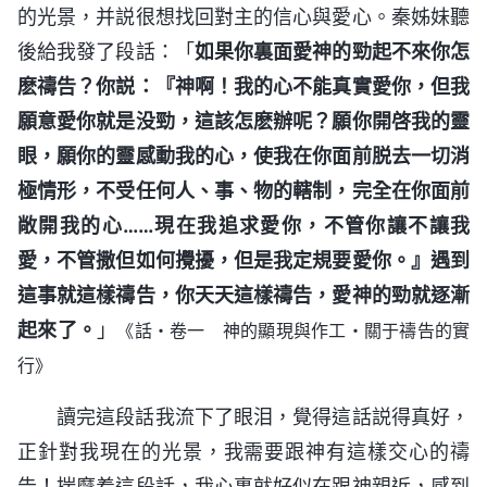
的光景，并説很想找回對主的信心與愛心。秦姊妹聽
後給我發了段話：「
如果你裏面愛神的勁起不來你怎
麽禱告？你説：『神啊！我的心不能真實愛你，但我
願意愛你就是没勁，這該怎麽辦呢？願你開啓我的靈
眼，願你的靈感動我的心，使我在你面前脱去一切消
極情形，不受任何人、事、物的轄制，完全在你面前
敞開我的心……現在我追求愛你，不管你讓不讓我
愛，不管撒但如何攪擾，但是我定規要愛你。』遇到
這事就這樣禱告，你天天這樣禱告，愛神的勁就逐漸
起來了。
」
《話・卷一 神的顯現與作工・關于禱告的實
行》
讀完這段話我流下了眼泪，覺得這話説得真好，
正針對我現在的光景，我需要跟神有這樣交心的禱
告！揣摩着這段話，我心裏就好似在跟神親近，感到