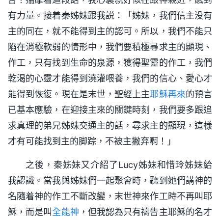
有力量。接着秦姊妹跟我説：「姊妹，我們信主没有
主的同在，就不能得到主的認可。所以，我們不能只
陷在消極軟弱的情形中，我們要積極尋求主的顯現、
作工，只有找到生命的泉源，獲得聖靈的作工，我們
乾渴的心靈才能得到澆灌喂養，我們的信心、愛心才
能得到恢復。現在是末世，聖經上主
耶穌再來
的預言
已基本應驗，在迎接主來的關鍵時刻，我們要多跟追
求真理的弟兄姊妹交通主的話，尋求主的顯現，這樣
才有可能找到主的脚踪，不被主撇弃啊！」
之後，秦姊妹又介紹了Lucy姊妹和惜玲姊妹給
我認識。當我與姊妹們一起聚會時，聽到她們講神的
名隨着神的作工不斷改變，末世神來作工時不再叫耶
穌，而是叫
全能神
，但我認為只有禱告主耶穌的名才