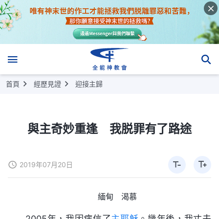
首頁
經歷見證
迎接主歸
與主奇妙重逢 我脱罪有了路途
2019年07月20日
緬甸 渴慕
2005年，我因病信了
主耶穌
。幾年後，我丈夫