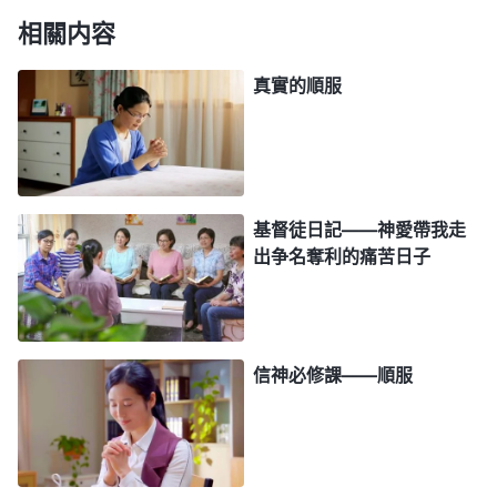
相關内容
自己總也擺脱不了罪性的捆綁。Lucy姊妹交通説：
「這個問題提得好，聖經上説『罪的工價乃是死』
真實的順服
，我們還能常常犯罪抵擋神，就不能
（羅馬書6:23）
進入神的國，所以，明白這個問題直接關係到我們信
神能否進天國。我們先來看幾段全能神的話吧。神
説：『
耶穌當時作的工作是救贖整個人類，凡信他的
基督徒日記——神愛帶我走
罪就得以赦免，你只要信他他就救贖你，你只要信他
出争名奪利的痛苦日子
就不屬罪了，你就從罪裏出來了，這就是得救了，因
信稱義了。不過在信的人身上還有那些悖逆、抵擋的
東西，這還得慢慢脱掉。得救不代表人完全被耶穌得
信神必修課——順服
着了，乃是代表人不屬罪了，罪得赦免了，你只要信
他就永遠不屬罪了。
』
《話・卷一 神的顯現與作工・
『
人雖然都經過了救贖，人的罪都得
作工异象 二》
着了赦免，這只能説神不記念人的過犯，不按着人的