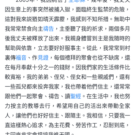
因生意上的事突然被捕入獄，面臨終生監禁的危險，
這對我來説猶如晴天霹靂，我感到不知所措。無助中
我常常禁食向主
禱告
，主垂聽了我的祈求，兩個多月
後我丈夫被釋放了出來。我親身體嘗到主是我隨時的
幫助與依靠，立志要好好服事主。從此，我常常到村
裏傳
福音
、作
見證
，每個禮拜的聚會也從不缺席，還
在每月奉獻十分之一的錢財。因我們家的生活條件比
較寬裕，我的弟弟、侄兒、侄女和一些親戚們，還有
一些孤兒都來投奔我家，我也帶着他們信主，還常常
跟他們一起聚會、禱告、讀
聖經
。在生活中，我也努
力按主的教導去行，希望用自己的活出來帶動全家
人，讓他們也好好信主、跟隨主。我相信，只要我一
直這樣熱心追求，為主花費、勞苦作工，忍耐到底，
主回來肯定會提接我進天國。