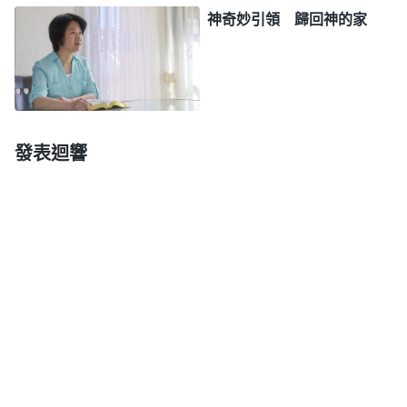
神奇妙引領 歸回神的家
過犯來對待人，但人活在肉體之中没有脱離罪，只能
是繼續犯罪，不斷地顯露撒但的敗壞性情，這就是人
所過的不斷地犯罪也不斷地得着赦免的生活。多數人
都是白天犯罪、晚上認罪，這樣，即使贖罪祭對人來
説永遠有效，也不能將人從罪惡中拯救出來，這只是
發表迴響
完成了拯救工作的一半，因人還有敗壞性情……
』
《話・卷一 神的顯現與作工・
道成肉身
的奥秘 四》
『
所以，在人的罪得着了赦免之後，神又重返肉身帶
領人進入新的時代，開始了刑罰審判的工作，這工作
將人類帶入了更高的境界。凡是順服在他權下的人將
享受更高的真理，得着更大的祝福，真正活在了光
中，得着了真理、道路、生命。
』
《話・卷一 神的顯
」
現與作工・寫在前面的話》