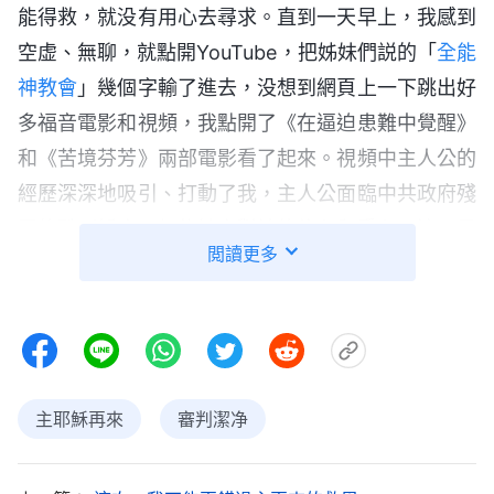
能得救，就没有用心去尋求。直到一天早上，我感到
空虚、無聊，就點開YouTube，把姊妹們説的「
全能
神教會
」幾個字輸了進去，没想到網頁上一下跳出好
多福音電影和視頻，我點開了《在逼迫患難中覺醒》
和《苦境芬芳》兩部電影看了起來。視頻中主人公的
經歷深深地吸引、打動了我，主人公面臨中共政府殘
忍的酷刑折磨，仍能持守對神的信心和愛心，這正是
閲讀更多
我所嚮往得到的，我邊看邊流泪。更奇妙的是，秦姊
妹發給我的那段如何禱告的話在視頻中也出現了，我
這才知道原來那段話是全能神的話。我想起姊妹之前
讀的話中説：「
我曾經叫過耶和華，也曾經被人稱為
彌賽亞，人也曾經愛戴我叫我救主耶穌，今天我已不
主耶穌再來
審判潔净
再是人以往所認識的耶和華和耶穌，而是在末世重歸
的、結束時代的神，滿載着我的所有性情而且滿有權