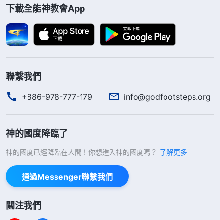
求得神的賞賜、祝福與天國的福分，并不是真正的愛
下載全能神教會App
主。主是聖潔的，我們還常常活在罪中，總是認罪犯
罪，根本没資格進入神的國。
主耶穌知道我們的實際光景，在末世又重返肉
聯繫我們
身，發表話語作了一步審判從神家起首的工作，來徹
底解决人類犯罪的根源問題，之後把得潔净的人帶入
+886-978-777-179
info@godfootsteps.org
神的國度中。這也正應驗了主耶穌的預言：『
我還有
好些事要告訴你們，但你們現在擔當不了
（或作：不
神的國度降臨了
能領會）。
只等真理的聖靈來了，他要引導你們進入
神的國度已經降臨在人間！你想進入神的國度嗎？
了解更多
一切的真理；因為他不是憑自己説的，乃是把他所聽
見的都説出來，并要把將來的事告訴你們。
』
（約翰
通過Messenger聯繫我們
『
若有人聽見我的話不遵守，我不審判
福音16:12-13）
他。我來本不是要審判世界，乃是要拯救世界。弃絶
關注我們
我、不領受我話的人，有審判他的，就是我所講的道