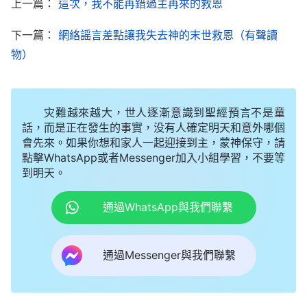
上一篇：
這次，我不能再錯過主再來的救恩
柄、尊貴、榮耀地興起在地極的神自己。
」
《話・卷
一 神的顯現與作工・「救主」早已駕着「白雲」重歸》
下一篇：
網絡謡言差點讓我失去神的末世救恩（有聲讀
這樣看來，全能神就是主耶穌的再來了！我趕緊給秦
物）
姊妹發信息，與她定好聚會時間。聚會時，我直接問
姊妹們，之前給我見證的是全能神的作工嗎？我通過
灾難越來越大，世人逐漸意識到聖經預言不是童
看電影明白了，全能神就是重返肉身的主耶穌。
話，而是正在發生的事實，没有人確定明天和意外哪個
Lucy姊妹聽完後激動地説：「姊妹，你今天能明白
會先來。如果你想和家人一起迎接到主，蒙神保守，請
點擊WhatsApp或者Messenger加入小組學習，不要等
過來，真是感謝神的恩待！」當時我既高興又慚愧。
到明天。
從那天起，我一個星期跟姊妹們聚三四次會，每天都
通過WhatsApp與我們聯繫
看全能神教會的電影及
詩歌
視頻，我越看心裏越亮
堂，一點兒都不感到困倦、疲乏，而且我感覺自己對
主又有了信心和愛心，好像重新回到了主的懷抱，很
通過Messenger與我們聯繫
幸福。
在接下來的聚會中，我又向姊妹們尋求了為什麽