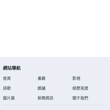
Lucy姊妹交通説：「全能神的話説得很清楚，
主耶穌釘十字架作了救贖人類的工作，使人罪得赦
免，不再受律法的定罪與懲治，神也不再把我們當罪
人看待，我們可以直接禱告、呼求神，享受神豐富的
恩典。但主耶穌作的只是救贖人類的工作，并不是末
世神作的審判潔净人的工作，主耶穌赦免的只是我們
的罪，并没有赦免我們的犯罪本性，我們還是一個被
狂妄自大、自私卑鄙、彎曲詭詐、貪婪邪惡等各種撒
但性情充滿的人，還能常常身不由己地犯罪抵擋神。
網站導航
就像在生活中，我們即便對别人有點兒包容忍耐或饒
首頁
書籍
影視
恕，能憑愛心做些對人有益處的事，但也只是一時的
詩歌
朗誦
經歷見證
好行為，一旦别人做事觸及我們的利益，我們就能論
圖片展
斷人、教訓人，流露血氣。還有，我們外表為主跑路
新聞資訊
關于我們
作工，施捨奉獻，但裏面却滿了摻雜和交易，是為了