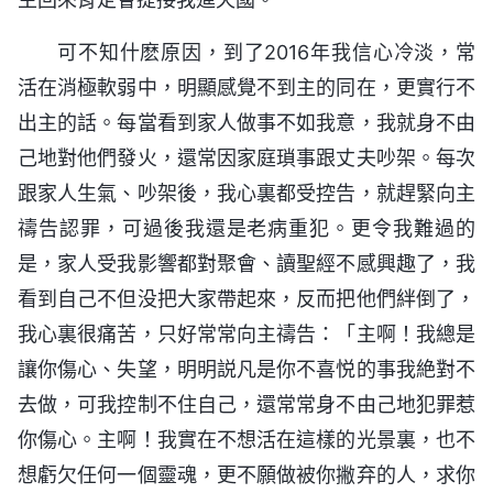
可不知什麽原因，到了2016年我信心冷淡，常
活在消極軟弱中，明顯感覺不到主的同在，更實行不
出主的話。每當看到家人做事不如我意，我就身不由
己地對他們發火，還常因家庭瑣事跟丈夫吵架。每次
跟家人生氣、吵架後，我心裏都受控告，就趕緊向主
禱告認罪，可過後我還是老病重犯。更令我難過的
是，家人受我影響都對聚會、讀聖經不感興趣了，我
看到自己不但没把大家帶起來，反而把他們絆倒了，
我心裏很痛苦，只好常常向主禱告：「主啊！我總是
讓你傷心、失望，明明説凡是你不喜悦的事我絶對不
去做，可我控制不住自己，還常常身不由己地犯罪惹
你傷心。主啊！我實在不想活在這樣的光景裏，也不
想虧欠任何一個靈魂，更不願做被你撇弃的人，求你