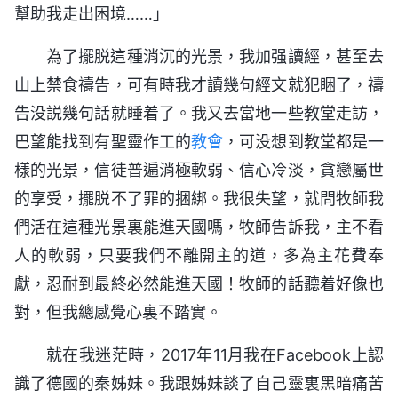
幫助我走出困境……」
為了擺脱這種消沉的光景，我加强讀經，甚至去
山上禁食禱告，可有時我才讀幾句經文就犯睏了，禱
告没説幾句話就睡着了。我又去當地一些教堂走訪，
巴望能找到有聖靈作工的
教會
，可没想到教堂都是一
樣的光景，信徒普遍消極軟弱、信心冷淡，貪戀屬世
的享受，擺脱不了罪的捆綁。我很失望，就問牧師我
們活在這種光景裏能進天國嗎，牧師告訴我，主不看
人的軟弱，只要我們不離開主的道，多為主花費奉
獻，忍耐到最終必然能進天國！牧師的話聽着好像也
對，但我總感覺心裏不踏實。
就在我迷茫時，2017年11月我在Facebook上認
識了德國的秦姊妹。我跟姊妹談了自己靈裏黑暗痛苦