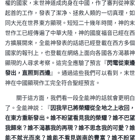
權的國家，末世神道成肉身在中國，作了審判從神家
起首的工作，發表了潔净、拯救人類的一切真理，如
同大光在世界東方顯現。短短二十幾年時間，神的末
世作工已經傳遍了中華大陸，神的國度福音已經在西
方擴展開來，全能神發表的話語已經登載在西方多個
國家的報刊上，也登載在網絡上面向各國各方渴慕神
顯現的人尋求考察。這完全應驗了預言『
閃電從東邊
發出，直照到西邊
』。通過這些我們可以看到，末世
神在中國顯現作工完全符合聖經預言。
關于這方面，我們看一段全能神的話就會更明白
了。全能神説：『
因我早已將榮耀從全地之上收回，
在東方重新發出。誰不盼望看見我的榮耀？誰不巴望
我歸來？誰不渴慕我的再現？誰不思念我的可愛？誰
能不就光而來？誰能不看見迦南的豐富？誰不盼望