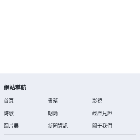
要倒時差，我就和姊妹約了下次交通。
原來神在中國顯現作工意義重大
兩天後，一個弟兄和兩個姊妹來到我家，互相介
紹後，我便把心中的困惑説了出來：「神以往一直在
以色列作工，末世為什麽選擇在中國作工呢？衆所周
知，中國是無神論國家，一直抵擋神的作工，神選擇
在中國作工的意義是什麽呢？」
網站導航
弟兄微笑着説：「神在不同的時代選擇不同的作
首頁
工地點這裏面有奥秘，更有我們尋求的真理啊！關于
書籍
影視
這方面，神的話已揭示了出來，我們先來看兩段全能
詩歌
朗誦
經歷見證
神的話吧。」
圖片展
新聞資訊
關于我們
説着弟兄打開全能神的話讓我讀，我讀道：「
第