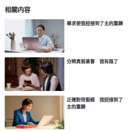
的奥秘，道成肉身的奥秘，聖經的内幕實質，人類以
相關内容
後的結局歸宿，等等。神的話還將我們人類被撒但敗
壞的事實真相以及抵擋神的撒但本性揭示得淋漓盡
尋求使我迎接到了主的重歸
致，同時神的話還給我們指出了許多實行路途，如：
該怎麽做誠實人，如何順服神、愛神，怎麽事奉神合
神心意，如何敬畏神遠離惡，等等。神還頒布了向全
宇公開的行政、新時代的誡命等，向人類完全顯明了
分辨真假基督 我有路了
神公義、威嚴、烈怒的性情。末世全能神發表的話語
豐豐富富，把一切的真理奥秘都打開了，這完全應驗
了主耶穌的預言：『
我還有好些事要告訴你們，但你
們現在擔當不了
（或作：不能領會）
。只等真理的聖
正確對待聖經 我迎接到了
靈來了，他要引導你們進入一切的真理；因為他不是
主的重歸
憑自己説的，乃是把他所聽見的都説出來，并要把將
來的事告訴你們。
』
還有啓示録
（約翰福音16:12-13）