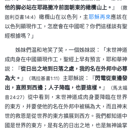
他的脚必站在耶路撒冷前面朝東的橄欖山上。
』
（撒
橄欖山在以色列，主
耶穌再來
應該在
迦利亞書14:4）
以色列顯現作工，怎麽會在中國呢？你們這樣談有聖
經根據嗎？」
姊妹們温和地笑了笑，一個姊妹説：「末世神道
成肉身在中國顯現作工，聖經上早有預言，耶和華神
説：『
從日出之地到日落之處，我的名在外邦中必尊
為大。
』
主耶穌説：『
閃電從東邊發
（瑪拉基書1:11）
出，直照到西邊；人子降臨，也要這樣。
』
（馬太福
從中看到，末世神道成肉身要降臨在世界
音24:27）
的東方，并要使他的名在外邦中被稱為大，而且神末
世的救恩是從世界的東方擴展到西方。我們都知道中
國是世界的東方，是有名的日出之地，也是無神論掌