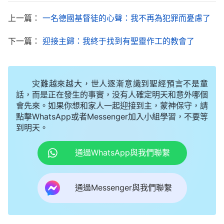
前以色列人弃絶的「嬰兒」，更是當代的滿載榮耀的
上一篇：
一名德國基督徒的心聲：我不再為犯罪而憂慮了
全能神！讓人都來在我的寶座前，看見我的榮顔，聽
下一篇：
迎接主歸：我終于找到有聖靈作工的教會了
見我的發聲，觀看我的作為，這是我的全部心意，是
我計劃的終極、高潮，也是我經營的宗旨——讓萬邦
朝拜，萬口承認，萬人信賴，萬民都歸服！
』
《話・
灾難越來越大，世人逐漸意識到聖經預言不是童
卷一 神的顯現與作工・七雷巨響——預言國度的福音將擴
話，而是正在發生的事實，没有人確定明天和意外哪個
會先來。如果你想和家人一起迎接到主，蒙神保守，請
」
展全宇》
點擊WhatsApp或者Messenger加入小組學習，不要等
到明天。
讀完姊妹繼續交通説：「穩謹姊妹，聽了神的
話，我們是不是感受到了神話語的權柄、能力？這是
通過WhatsApp與我們聯繫
神公開向全人類發聲説話，
見證
他已降臨在了世界的
東方——中國，除了神，没有人能説出這樣的話！全
通過Messenger與我們聯繫
能神道成肉身發表了數百萬字的話語，揭開了一切的
真理奥秘，如：神六千年經營計劃的奥秘，三步作工