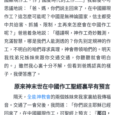
國顯現作工，作了國度時代的工作……」我聽後不可
思議地説：「爸、媽，你們説主回來了，在中國顯現
作工？這怎麽可能呢？中國是無神論國家，信主都受
中共迫害、抓捕、限制，主再來怎麽會在中國作工
呢？」爸爸着急地説：「穩謹啊，神作工奇妙難測，
充滿智慧，哪是我們人能測透的？你先别定規神的作
工，不明白的咱們尋求真理，神會帶領咱們的。明天
我找弟兄姊妹來跟你交通交通，你聽聽就會明白
的。」雖然我心裏十分不解，但看到爸媽認真的樣
子，我便答應了。
原來神末世在中國作工聖經裏早有預言
隔天，
全能神教會
的兩個姊妹來我家裏給我傳福
音。交通了一會兒後，我問道：「你們説主耶穌已經
回來了，在中國顯現作工，可聖經上預言：『
那日，