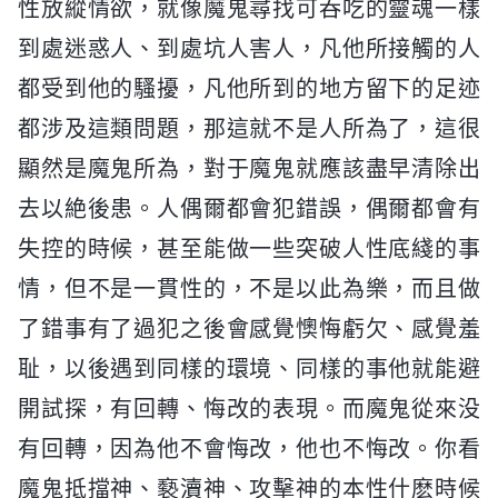
性放縱情欲，就像魔鬼尋找可吞吃的靈魂一樣
到處迷惑人、到處坑人害人，凡他所接觸的人
都受到他的騷擾，凡他所到的地方留下的足迹
都涉及這類問題，那這就不是人所為了，這很
顯然是魔鬼所為，對于魔鬼就應該盡早清除出
去以絶後患。人偶爾都會犯錯誤，偶爾都會有
失控的時候，甚至能做一些突破人性底綫的事
情，但不是一貫性的，不是以此為樂，而且做
了錯事有了過犯之後會感覺懊悔虧欠、感覺羞
耻，以後遇到同樣的環境、同樣的事他就能避
開試探，有回轉、悔改的表現。而魔鬼從來没
有回轉，因為他不會悔改，他也不悔改。你看
魔鬼抵擋神、褻瀆神、攻擊神的本性什麽時候