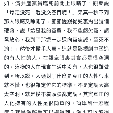
如，演共産黨員臨死前閉上眼睛了，觀衆説
「肯定没死，還没交黨費呢！」果真一秒不到
那人眼睛又睁開了，顫顫巍巍從兜裏掏出幾個
硬幣，説「這是我的黨費，我不能虧欠黨。請
黨放心，我到了那邊一定還向黨忠誠，至死不
渝！」然後才撒手人寰。這就是影視劇中塑造
的有人性的人，在觀衆眼裏其實都是很空洞
的，這樣的人在現實生活中没有，人也很難做
到。所以説，人類對于什麽是真正的人性根本
就不懂，也很難定位它的標準，不是定調太高
太空洞，就是摸不着頭腦亂定調。其實真正的
人他擁有的人性是很簡單的，簡單到什麽程
度？就是你觸手可以摸得到，你也可以够得