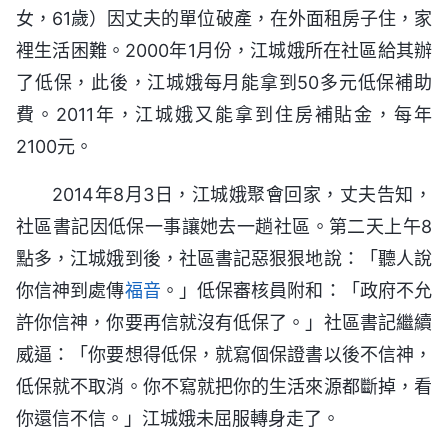
女，61歲）因丈夫的單位破產，在外面租房子住，家
裡生活困難。2000年1月份，江城娥所在社區給其辦
了低保，此後，江城娥每月能拿到50多元低保補助
費。2011年，江城娥又能拿到住房補貼金，每年
2100元。
2014年8月3日，江城娥聚會回家，丈夫告知，
社區書記因低保一事讓她去一趟社區。第二天上午8
點多，江城娥到後，社區書記惡狠狠地說：「聽人說
你信神到處傳
福音
。」低保審核員附和：「政府不允
許你信神，你要再信就沒有低保了。」社區書記繼續
威逼：「你要想得低保，就寫個保證書以後不信神，
低保就不取消。你不寫就把你的生活來源都斷掉，看
你還信不信。」江城娥未屈服轉身走了。