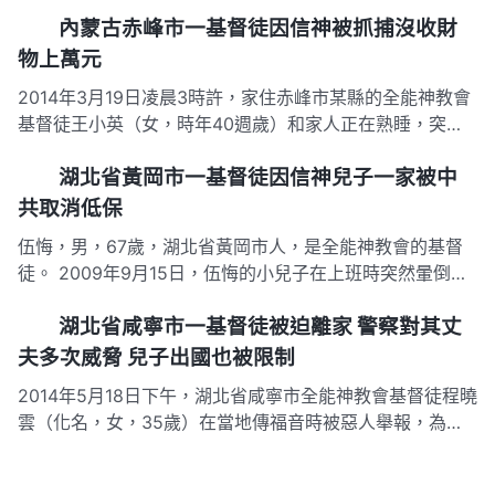
新平又患有腰椎間盤突出不能幹重活，王新平和四個孩子靠
內蒙古赤峰市一基督徒因信神被抓捕沒收財
種四畝地生活，家裡很貧苦。2009年王新平向政府申請低
保，按國家政策王新平享受上了四口人的低保（有一個女兒
物上萬元
的戶口上到別人…
2014年3月19日凌晨3時許，家住赤峰市某縣的全能神教會
基督徒王小英（女，時年40週歲）和家人正在熟睡，突然
該縣國保大隊一行六人破門而入，對王小英大聲喝道：「起
湖北省黃岡市一基督徒因信神兒子一家被中
來，穿衣服！」王小英的丈夫上前勸阻說：「她因手術正在
養病呢，不信我給你們拿化驗單去！」警察不予理會強行給
共取消低保
王小英戴上手銬…
伍悔，男，67歲，湖北省黃岡市人，是全能神教會的基督
徒。 2009年9月15日，伍悔的小兒子在上班時突然暈倒，
醫生確診其患有紅斑狼瘡病，喪失勞動能力。此後，伍悔的
湖北省咸寧市一基督徒被迫離家 警察對其丈
小兒子一家三口享有低保。 2011年3月20日上午8點30
分，伍悔正在家吃飯，村組長找伍悔簽字，板著臉對其說
夫多次威脅 兒子出國也被限制
道：「你孫…
2014年5月18日下午，湖北省咸寧市全能神教會基督徒程曉
雲（化名，女，35歲）在當地傳福音時被惡人舉報，為躲
避警察抓捕，程曉雲被迫離家躲藏。 6月的一天，村書記帶
著派出所、司法局、公安局及維穩辦一行十幾人氣勢洶洶趕