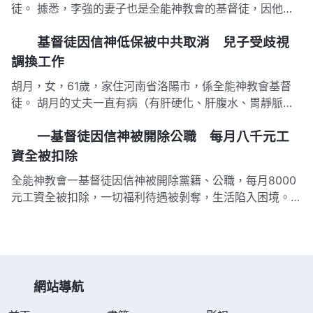
未出示任何證件。 …
徒。 據悉，李強的妻子也是全能神教會的基督徒，因他們
在教會熱心盡本分，就成了當地所謂的「名人」，每到國家
基督徒因信神低保被中共取消 兒子受歧視
下發打擊宗教信仰的文件時，村幹部就去找李強和他妻子談
話，並恐嚇說：「如果你們再信全能神，再傳福音，我們就
調換工作
把你們的名字報到鄉里…
胡月，女，61歲，家住河南省洛陽市，係全能神教會基督
徒。 胡月的丈夫一直有病（有肝硬化、肝腹水、胃靜脈曲
張嚴重），不能幹活掙錢還要看病花錢，胡月家在村裡是出
一基督徒因信神被開除公職 每月八千元工
了名的貧困戶，村裡人議論：如果不給胡月家報上低保到哪
裡都說不過去！ 2007年村裡就把胡月家報上了低保，沒想
資全被扣除
到就享受了一年，…
全能神教會一基督徒因信神被開除黨籍、公職，每月8000
元工資全被扣除，一切福利待遇被剝奪，生活陷入困境。
李天涯（化名），男，時年60歲，山東省德州市人。 李天
涯自1980年就在濟南市某教委任職，2016年內退後打點零
工，他信神的事不慎被老闆知曉並被舉報。 2016年12月5
日，…
網站導航