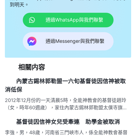
到明天。
通過WhatsApp與我們聯繫
通過Messenger與我們聯繫
相關内容
內蒙古錫林郭勒盟一六旬基督徒因信神被取
消低保
2012年12月份的一天清晨5時，全能神教會的基督徒趙玲
（女，時年60週歲），家住內蒙古錫林郭勒盟太僕寺旗，
在該旗傳福音時被惡人舉報，國保大隊的兩名警察聞訊趕
基督徒因信神女兒受牽連 助學金被取消
到，奪去趙玲手裡數本傳福音資料，沒收一台價值四五百元
左右的音響（至今未還），強行把趙玲押至國保大隊，期間
李強，男，48歲，河南省三門峽市人，係全能神教會基督