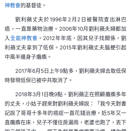
神教會
的基督徒。
劉利蘋丈夫於1996年2月2日被醫院查出淋巴
癌，一直靠藥物治療。2006年10月劉利蘋夫婦都加
入
全能神
教會
。2012年年底，因其兒子找關係，劉
利蘋丈夫拿到了低保。2015年劉利蘋丈夫腦梗引起
中風半邊身子癱瘓。
2017年6月5日上午9點多，劉利蘋夫婦去取低保
時發現低保已被中共取消了。
2018年3月1日晚9點，劉利蘋正在照顧癱瘓多年
的丈夫，小姑子趕來對劉利蘋夫婦說：「我今天對書
記說了哥哥十多年的癌症一直花錢治療。近5年又一
直癱瘓在床，兒子不僅住房漏雨，老婆也跑了，丟下