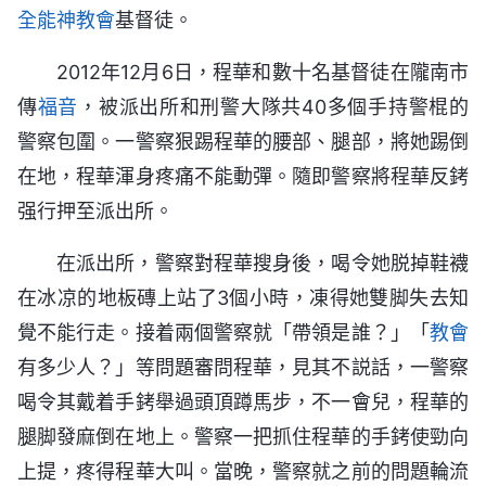
全能神教會
基督徒。
2012年12月6日，程華和數十名基督徒在隴南市
傳
福音
，被派出所和刑警大隊共40多個手持警棍的
警察包圍。一警察狠踢程華的腰部、腿部，將她踢倒
在地，程華渾身疼痛不能動彈。隨即警察將程華反銬
强行押至派出所。
在派出所，警察對程華搜身後，喝令她脱掉鞋襪
在冰凉的地板磚上站了3個小時，凍得她雙脚失去知
覺不能行走。接着兩個警察就「帶領是誰？」「
教會
有多少人？」等問題審問程華，見其不説話，一警察
喝令其戴着手銬舉過頭頂蹲馬步，不一會兒，程華的
腿脚發麻倒在地上。警察一把抓住程華的手銬使勁向
上提，疼得程華大叫。當晚，警察就之前的問題輪流