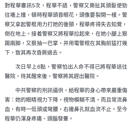
對程華審訊5次，程華不語，警察又撕扯其頭髮使勁
往墻上撞，頓時程華頭昏眼花，頭像要裂開一樣。警
察又拿起警棍用力打她的後頸，程華疼得失去知覺，
倒在地上。接着警察又將程華拉起來，在她小腿上狠
踢兩脚，又狠抽一巴掌，并用電警棍在其胸前猛打幾
下，致其再次昏厥過去。
次日早上6點，警察怕出人命不得已將程華送往
醫院，待其醒來後，警察將其趕出醫院。
中共警察的刑訊逼供，給程華的身心帶來嚴重傷
害：她的眼睛視力下降，視物模糊不清，而且常流鼻
血，有時一低頭或彎腰，右邊鼻孔就血流不止。至今
程華仍渾身疼痛、頭腦發暈。