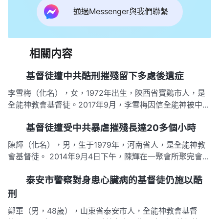
通過Messenger與我們聯繫
相關内容
基督徒遭中共酷刑摧殘留下多處後遺症
李雪梅（化名），女，1972年出生，陝西省寶鷄市人，是
全能神教會基督徒。2017年9月，李雪梅因信全能神被中共
警察抓捕，警察為獲取教會信息，對其扇耳光，用拳頭猛砸
基督徒遭受中共暴虐摧殘長達20多個小時
其眼、頭與後背，用帶鐵扣的皮帶抽其脚，用皮鞋後跟踩碾
其脚趾，還給其打背銬使勁踩壓，致使留下多處後遺症，至
陳輝（化名），男，生于1979年，河南省人，是全能神教
今未愈。 20…
會基督徒。 2014年9月4日下午，陳輝在一聚會所聚完會剛
走到小區門口，就被蹲守在附近的四五個便衣警察抓捕。警
泰安市警察對身患心臟病的基督徒仍施以酷
察連推帶拉將其帶入車内，逼問其在幾樓幾室聚會，見其不
説，朝胸口猛捶兩拳，并吼道：「我們對你監視很久了，你
刑
每天做什麽都…
鄭軍（男，48歲），山東省泰安市人，全能神教會基督