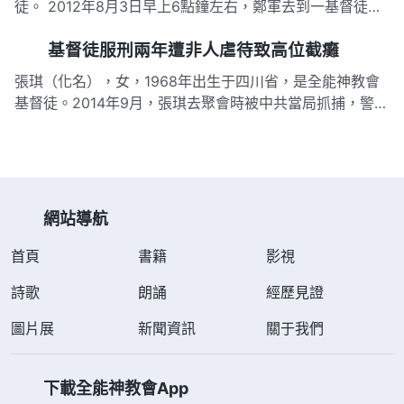
徒。 2012年8月3日早上6點鐘左右，鄭軍去到一基督徒家
不到10分鐘，七八名警察就闖了進去，其中兩名警察架起
基督徒服刑兩年遭非人虐待致高位截癱
鄭軍的胳膊，使其動彈不得。警察沒出示任何證件，便像強
盜一樣瘋狂地四處亂翻，頓時將該基督徒的家中翻得一片狼
張琪（化名），女，1968年出生于四川省，是全能神教會
藉。最終，警察把…
基督徒。2014年9月，張琪去聚會時被中共當局抓捕，警察
對其拳打脚踢、坐老虎凳、反覆打背銬等酷刑折磨，後判處
其有期徒刑4年。服刑期間，獄警讓其幹又髒又累的重體力
活，加上延誤治療、非人虐待，致使張琪患上胸椎結核，脊
椎骨裂開，高位…
網站導航
首頁
書籍
影視
詩歌
朗誦
經歷見證
圖片展
新聞資訊
關于我們
下載全能神教會App