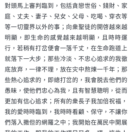
對頭馬上審判臨到，包括貪戀世俗、錢財、家
庭、丈夫、妻子、兒女、父母、吃喝、穿衣等
等一切靈界以外的事；向衆聖徒的開啓越來越
明顯，即生命的感覺越來越明顯，且時時運
行，若稍有打岔便會一落千丈，在生命跑道上
就落下一大步；那些冷淡、不忠心追求的我徹
底放弃，一律不理，放在灾中熬煉一千年；那
些熱心追求的，即總打岔的，我會脱去他們的
愚昧，使他們忠心為我，且有智慧聰明，從而
更加有信心追求；所有的衆長子我加倍祝福，
我的愛時時臨到，我時時看顧、保守，不讓你
們落入撒但的網羅之中；我開始在萬民中開展