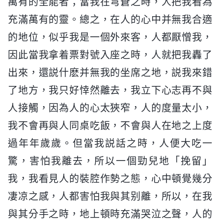
萬有的全能者；當我在穹蒼之時，人把我看為
充滿萬有的靈。總之，在人的心中并無我合適
的地位，似乎我是一個外來客，人都厭憎我，
因此當我拿着票對號入座之時，人就把我轟了
出來，還説什麽并無我的坐席之地，説我來錯
了地方，我只好悻然離去，我立下心志再不與
人接觸，因為人的心太狹窄，人的度量太小，
我不會再與人同桌吃飯，不會與人在地之上度
過年年歲歲。但當我説話之時，人便大吃一
驚，害怕我離去，所以一個勁兒地「挽留」
我，我看見人的裝腔作勢之態，心中頓覺幾分
凄凉之感，人都害怕我與其别離，所以，在我
與其分手之時，地上頓時充滿哭泣之聲，人的