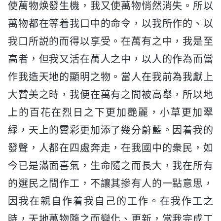
使萬物焕發生機，我又使萬物悄然消失。所以
萬物都在等着我口中的命令，以我所作的、以
我口所説的而得以享受。在萬有之中，我是至
高者，但我又活在萬人之中，以人的作為而當
作我造天地的顯明之物。當人在我前為我獻上
大贊美之時，我便在萬有之間被高舉，所以地
上的百花在烈日之下更加艷麗，小草更加翠
緑，天上的雲彩更加添了幾分蔚藍。因着我的
發聲，人都在四處奔走，在我國中的衆民，如
今已是滿面喜氣，生命隨之而長大，我在所有
的選民之間作工，不讓其摻有人的一點意思，
因我在親自作着我自己的工作。在我作工之
時，天地萬物隨之而變化、更新，當我完成工