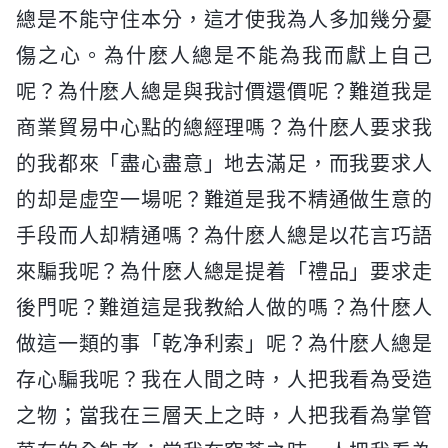
總是不能守住本分，這才使我為人多加幾分憂
傷之心。為什麽人總是不能為我而獻上自己
呢？為什麽人總是與我討價還價呢？難道我是
商業貿易中心點的總經理嗎？為什麽人要求我
的我都來「盡心盡意」地去滿足，而我要求人
的却是虚空一場呢？難道是我不精通做生意的
手段而人却精通嗎？為什麽人總是以花言巧語
來騙我呢？為什麽人總是提着「禮品」要求走
後門呢？難道這是我教給人做的嗎？為什麽人
做這一類的事「乾净利索」呢？為什麽人總是
存心騙我呢？我在人間之時，人把我看為受造
之物；當我在三層天上之時，人把我看為掌管