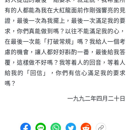
有的人都能為我在大紅龍面前作剛强響亮的見
證，最後一次為我擺上，最後一次滿足我的要
求，你們真能做到嗎？以往不能滿足我的心，
在最後一次能「打破常規」嗎？我給人一個考
慮的機會，讓人都好好斟酌一番，最後給我答
覆，這樣做不好嗎？我等着人的回音，等着人
給我的「回信」，你們有信心滿足我的要求
嗎？
一九九二年四月二十日