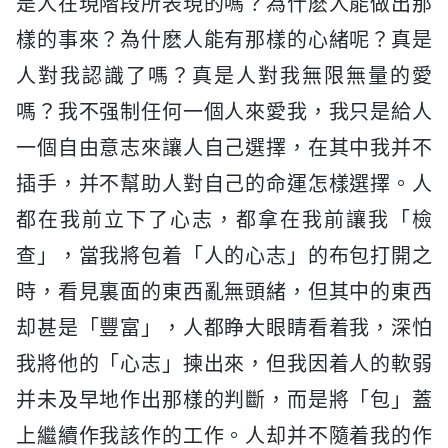
是人在現階段所表現的嗎？為什麽人能做出那
樣的事來？為什麽人能有那樣的心緒呢？真是
人對我認識了嗎？真是人對我無限無量的愛
嗎？我不强制任何一個人來愛我，我只是給人
一個自由意志來讓人自己選擇，在其中我并不
插手，并不幫助人對自己的命運怎樣選擇。人
都在我前立下了心志，都拿在我前讓我「檢
查」，當我將包着「人的心志」的布包打開之
時，看見裏面的東西亂無頭緒，但其中的東西
却甚是「豐富」，人都睁大眼睛看着我，深怕
我將他的「心志」揀出來，但我因着人的軟弱
并未及早地作出那樣的判斷，而是將「包」蓋
上繼續作我該作的工作。人却并不隨着我的作