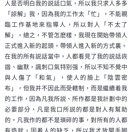
人是否明白我的説話口氣，所以我只求人多多
「諒解」我，因為我的工作太「忙」，不能親
臨工作基地來指導人，所以對人「不太了
解」。總之，不管怎麽樣，我現在開始帶領人
正式進入新的起頭，帶領人進入新的方式裏。
在我的所有説話當中，人都看見了我的説話詼
諧、幽默，諷刺口氣特别强，所以不知不覺中
與人傷了「和氣」，使人的臉上「陰雲密
布」，但我并不因此而受轄制，而是繼續着我
的工作，因為凡我所説、所作都是我計劃中的
必要部分，凡是我口所説的都是對人有幫助
的，凡我作的都不是瑣碎的事，對所有的人都
有造就，因着人的缺乏，所以我才放開手脚