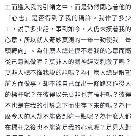
工而進入我的引領之中，而是仍然關心着他的
「心志」是否得到了我的稱許。我作了多少
工，説了多少話，事到如今，人仍未摸着我的
心意，所以就人奇妙莫測的一舉一動使我「暈
頭轉向」。為什麽人總是摸不着我的心意而隨
從己意亂做呢？莫非人的腦神經受刺激了嗎？
莫非人聽不懂我説的話嗎？為什麽人總是眼望
前方而做事，却不能自己踩出一條路來作後人
的標杆呢？在彼得以先莫非也有標杆嗎？彼得
不也是在我的引導之下而生存下來的嗎？為什
麽今天的人却不能做到這一點呢？為什麽人都
在標杆之後也不能滿足我的心意呢？足見人對