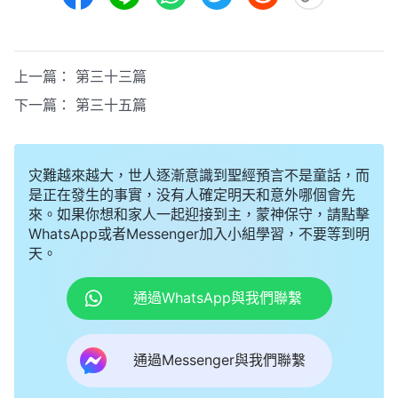
上一篇：
第三十三篇
下一篇：
第三十五篇
灾難越來越大，世人逐漸意識到聖經預言不是童話，而
是正在發生的事實，没有人確定明天和意外哪個會先
來。如果你想和家人一起迎接到主，蒙神保守，請點擊
WhatsApp或者Messenger加入小組學習，不要等到明
天。
通過WhatsApp與我們聯繫
通過Messenger與我們聯繫