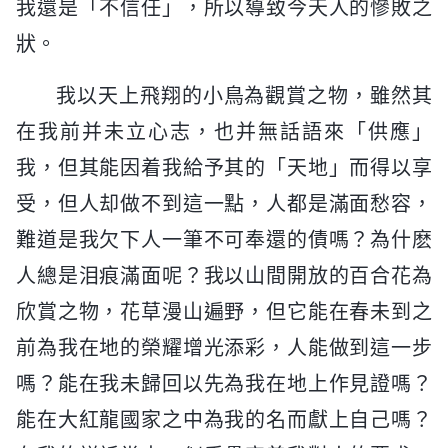
我還是「不信任」，所以導致今天人的慘敗之
狀。
我以天上飛翔的小鳥為觀賞之物，雖然其
在我前并未立心志，也并無話語來「供應」
我，但其能因着我給予其的「天地」而得以享
受，但人却做不到這一點，人都是滿面愁容，
難道是我欠下人一筆不可奉還的債嗎？為什麽
人總是泪痕滿面呢？我以山間開放的百合花為
欣賞之物，花草漫山遍野，但它能在春未到之
前為我在地的榮耀增光添彩，人能做到這一步
嗎？能在我未歸回以先為我在地上作見證嗎？
能在大紅龍國家之中為我的名而獻上自己嗎？