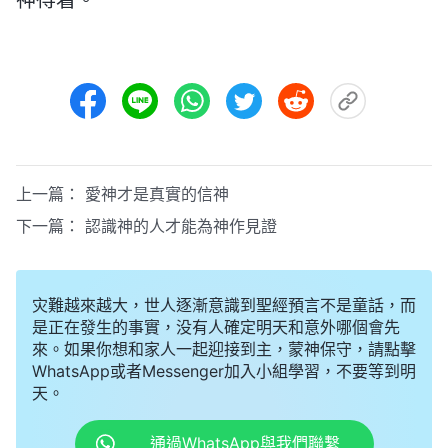
上一篇：
愛神才是真實的信神
下一篇：
認識神的人才能為神作見證
灾難越來越大，世人逐漸意識到聖經預言不是童話，而
是正在發生的事實，没有人確定明天和意外哪個會先
來。如果你想和家人一起迎接到主，蒙神保守，請點擊
WhatsApp或者Messenger加入小組學習，不要等到明
天。
通過WhatsApp與我們聯繫