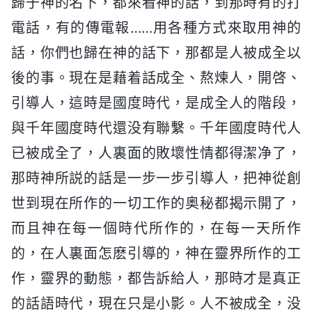
歸于神的名下，都來看神的話，到那時有的打
電話，有的傳電報……用各種方式來取用神的
話，你們也歸在神的話下，那都是人被成全以
後的事。現在是藉着話成全、熬煉人，開啓、
引導人，這時是國度時代，是成全人的階段，
與千年國度時代還没有聯繫。千年國度時代人
已被成全了，人裏面的敗壞性情都得潔净了，
那時神所説的話是一步一步引導人，把神從創
世到現在所作的一切工作的奥秘都揭示開了，
而且神在每一個時代所作的，在每一天所作
的，在人裏面怎麽引導的，神在靈界所作的工
作，靈界的動態，都告訴給人，那時才是真正
的話語時代，現在只是小影。人不被成全，没