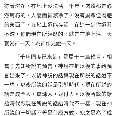
得着潔净，在地上没法活一千年，肉體都是必
然腐朽的，人裏面被潔净了，没有屬撒但肉體
的東西了，在地上還能存活。在這一步你還看
不透，你們現在所經歷的，就是在地上活一天
就愛神一天，為神作見證一天。
「千年國度已來到」是屬于一篇預言，相
當于先知所説的預言，神現在把以後的事給預
言出來了。以後神説的話與現在所説的話還不
一樣，以後所説的話是引導時代，現在所説的
話是成全人，熬煉人，對付人。以後所説的話
語時代跟現在所説的話語時代不一樣，現在神
所説的一切話不管是什麽方式，總之是為了成