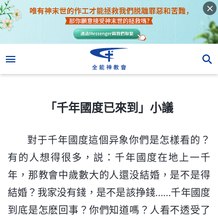
「千年國度已來到」小議
「千年國度已來到」小議
對于千年國度這個异象你們是怎樣看的？
有的人想得很多，説：千年國度在地上一千
年，那教會中歲數大的人還没結婚，是不是得
結婚？我家没有錢，是不是該挣錢……千年國度
到底是怎麽回事？你們知道嗎？人看不透受了