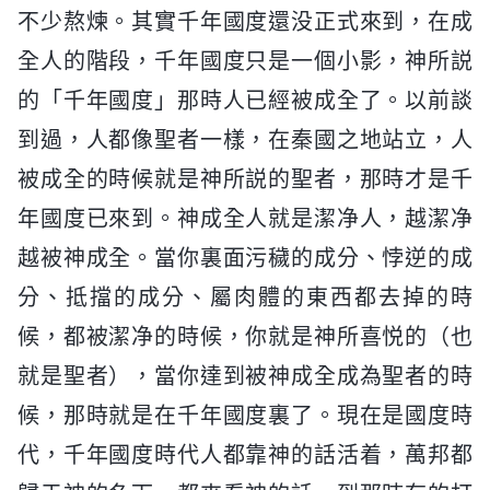
不少熬煉。其實千年國度還没正式來到，在成
全人的階段，千年國度只是一個小影，神所説
的「千年國度」那時人已經被成全了。以前談
到過，人都像聖者一樣，在秦國之地站立，人
被成全的時候就是神所説的聖者，那時才是千
年國度已來到。神成全人就是潔净人，越潔净
越被神成全。當你裏面污穢的成分、悖逆的成
分、抵擋的成分、屬肉體的東西都去掉的時
候，都被潔净的時候，你就是神所喜悦的（也
就是聖者），當你達到被神成全成為聖者的時
候，那時就是在千年國度裏了。現在是國度時
代，千年國度時代人都靠神的話活着，萬邦都