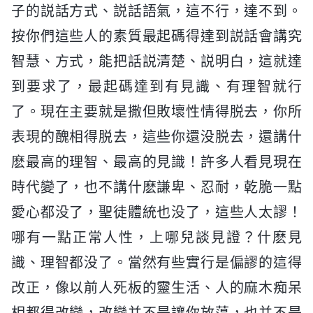
子的説話方式、説話語氣，這不行，達不到。
按你們這些人的素質最起碼得達到説話會講究
智慧、方式，能把話説清楚、説明白，這就達
到要求了，最起碼達到有見識、有理智就行
了。現在主要就是撒但敗壞性情得脱去，你所
表現的醜相得脱去，這些你還没脱去，還講什
麽最高的理智、最高的見識！許多人看見現在
時代變了，也不講什麽謙卑、忍耐，乾脆一點
愛心都没了，聖徒體統也没了，這些人太謬！
哪有一點正常人性，上哪兒談見證？什麽見
識、理智都没了。當然有些實行是偏謬的這得
改正，像以前人死板的靈生活、人的麻木痴呆
相都得改變，改變并不是讓你放蕩，也并不是