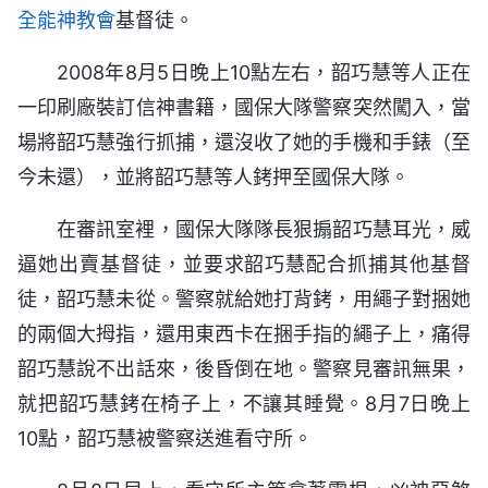
全能神教會
基督徒。
2008年8月5日晚上10點左右，韶巧慧等人正在
一印刷廠裝訂信神書籍，國保大隊警察突然闖入，當
場將韶巧慧強行抓捕，還沒收了她的手機和手錶（至
今未還），並將韶巧慧等人銬押至國保大隊。
在審訊室裡，國保大隊隊長狠搧韶巧慧耳光，威
逼她出賣基督徒，並要求韶巧慧配合抓捕其他基督
徒，韶巧慧未從。警察就給她打背銬，用繩子對捆她
的兩個大拇指，還用東西卡在捆手指的繩子上，痛得
韶巧慧說不出話來，後昏倒在地。警察見審訊無果，
就把韶巧慧銬在椅子上，不讓其睡覺。8月7日晚上
10點，韶巧慧被警察送進看守所。