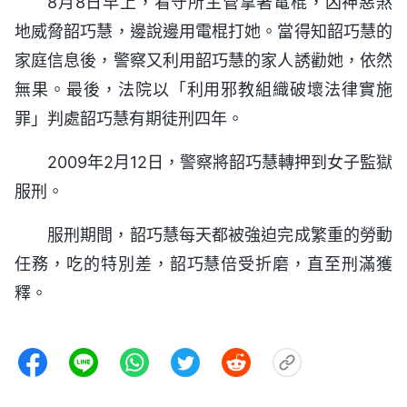
8月8日早上，看守所主管拿著電棍，凶神惡煞
地威脅韶巧慧，邊說邊用電棍打她。當得知韶巧慧的
家庭信息後，警察又利用韶巧慧的家人誘勸她，依然
無果。最後，法院以「利用邪教組織破壞法律實施
罪」判處韶巧慧有期徒刑四年。
2009年2月12日，警察將韶巧慧轉押到女子監獄
服刑。
服刑期間，韶巧慧每天都被強迫完成繁重的勞動
任務，吃的特別差，韶巧慧倍受折磨，直至刑滿獲
釋。