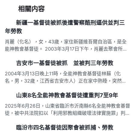
相關内容
新疆一基督徒被抓後遭警察酷刑逼供並判三
年勞教
肖麗（化名），女，43歲，家住新疆維吾爾自治區，是全
能神教會基督徒。 2003年3月17日下午，肖麗去聚會所聚
會，在克拉瑪依市一車站剛下車，四名便衣警察突然躥出來
吉安市一基督徒被抓 並被判三年勞教
撲向肖麗，將其按倒在地，後強行塞進一輛小轎車，押到公
安局。 到了該局，警察二話不說，便把肖麗的右手向上拉
2004年3月13日晚上11時，全能神教會基督徒林蘇（化
到背後朝下，左…
名，男，32歲，江西省吉安市人）正在家中熟睡，突然被
一陣敲門聲驚醒，隨即五六名警察手持電棍闖了進來。警察
山東8名全能神教會基督徒遭重判7至9年
闖入後便在林蘇家中到處翻箱倒櫃搜查。半小時後，搜查無
獲，警察將林蘇押往刑警大隊。 在審訊室，刑警隊長厲聲
2025年6月26日，山東省臨沂市沂南縣6名全能神教會基督
呵斥林蘇：「信什…
徒，被中共法院扣以「利用邪教組織破壞法律實施罪」判刑
7年至9年不等，并均被處以罰金。判决結果如下： 林青，
臨汾市四名基督徒因聚會被抓捕、勞教
女，35歲，被重判有期徒刑9年，被處以罰金4萬元人民
幣； 伊麗，女，59歲，被重判有期徒刑7年6個月，被處以