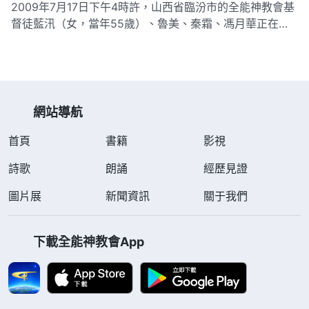
2009年7月17日下午4時許，山西省臨汾市的全能神教會基
罰金3萬…
督徒藍汛（女，當年55歲）、魯美、秦霜、馮月華正在一
聚會所聚會。三十名警察突然破門而入，衝著屋內的基督徒
大喊：「不許動！」緊接著，十多名警察將四名基督徒圍
住，其餘的警察開始四處亂翻，將馮月華家的衣物扔得到處
都是，連床也拆開…
網站導航
首頁
書籍
影視
詩歌
朗誦
經歷見證
圖片展
新聞資訊
關于我們
下載全能神教會App