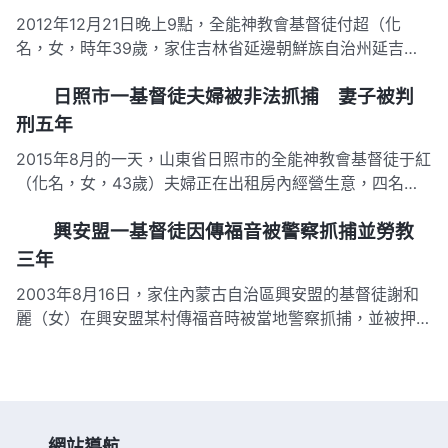
副所長和…
2012年12月21日晚上9點，全能神教會基督徒付超（化
名，女，時年39歲，家住吉林省延邊朝鮮族自治州延吉
市）在家中被龍井市公安局警察強行抓捕並抄家。警察把付
日照市一基督徒夫婦被非法抓捕 妻子被判
超家翻了個底朝天，搜走付超家裡2000元錢的存摺。 之
後，付超的弟弟去延吉市某看守所看望付超時，警察說：
刑五年
「拿錢也白搭，有人…
2015年8月的一天，山東省日照市的全能神教會基督徒于紅
（化名，女，43歲）夫婦正在出租房內經營生意，四名便
衣警察突然闖入，在于紅家中一陣亂翻後，將翻出的信神書
興安盟一基督徒因傳福音被警察抓捕並勞教
籍、光盤、教會錢財收據單全部沒收。之後，警察強行將于
紅夫婦押到某基地關押。 關押期間，警察從不讓于紅夫婦
三年
吃飽飯，每頓只…
2003年8月16日，家住內蒙古自治區興安盟的基督徒謝和
麗（女）在興安盟某村傳福音時被當地警察抓捕，並被押送
到烏蘭浩特市公安局。 在局裡，兩名警察對謝女士審問
道：「帶領是誰？教會裡還有誰？信神書籍是從哪裡來
的？」謝女士答：「不知道。」警察氣得上去就用手砍謝女
士後背，並用手銬將其雙…
網站導航