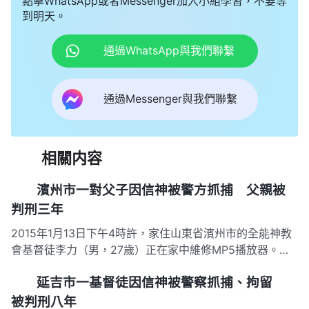
點擊WhatsApp或者Messenger加入小組學習，不要等
到明天。
通過WhatsApp與我們聯繫
通過Messenger與我們聯繫
相關内容
濱州市一對父子因信神被警方抓捕 父親被
判刑三年
2015年1月13日下午4時許，家住山東省濱州市的全能神教
會基督徒李力（男，27歲）正在家中維修MP5播放器。李
力的父親李志（55歲）、母親李新（49歲）正和同村的一
延吉市一基督徒因信神被警察抓捕、拘留
老年基督徒劉海（男，77歲）（均化名）在屋內聚會。因
惡人盯梢並舉報，國保大隊兩名警察夥同當地派出所所長、
被判刑八年