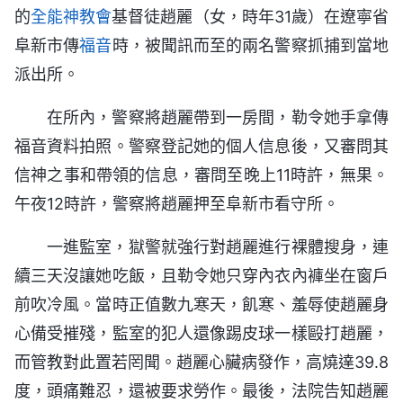
的
全能神教會
基督徒趙麗（女，時年31歲）在遼寧省
阜新市傳
福音
時，被聞訊而至的兩名警察抓捕到當地
派出所。
在所內，警察將趙麗帶到一房間，勒令她手拿傳
福音資料拍照。警察登記她的個人信息後，又審問其
信神之事和帶領的信息，審問至晚上11時許，無果。
午夜12時許，警察將趙麗押至阜新市看守所。
一進監室，獄警就強行對趙麗進行裸體搜身，連
續三天沒讓她吃飯，且勒令她只穿內衣內褲坐在窗戶
前吹冷風。當時正值數九寒天，飢寒、羞辱使趙麗身
心備受摧殘，監室的犯人還像踢皮球一樣毆打趙麗，
而管教對此置若罔聞。趙麗心臟病發作，高燒達39.8
度，頭痛難忍，還被要求勞作。最後，法院告知趙麗