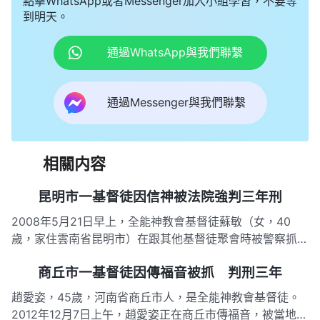
點擊WhatsApp或者Messenger加入小組學習，不要等
到明天。
通過WhatsApp與我們聯繫
通過Messenger與我們聯繫
相關内容
昆明市一基督徒因信神被法院強判三年刑
2008年5月21日早上，全能神教會基督徒蘇敏（女，40
歲，家住雲南省昆明市）在跟其他基督徒聚會時被警察抓
捕，當晚就被押送到看守所。 到了看守所，警察強令蘇敏
商丘市一基督徒因傳福音被抓 判刑三年
脫光衣褲接受搜身，隨後強迫其坐在鐵椅上受審，就「你來
做什麼，你們的帶領是誰」等問題三天三夜輪番審問。期
趙愛姿，45歲，河南省商丘市人，是全能神教會基督徒。
間，警察不准蘇敏睡覺…
2012年12月7日上午，趙愛姿正在商丘市傳福音，被當地派