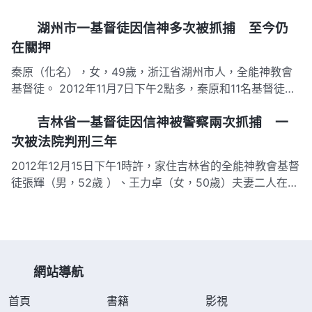
出所警察抓捕，當天下午被轉押到另一派出所。 審訊時，
湖州市一基督徒因信神多次被抓捕 至今仍
警察強逼趙愛姿說出是誰讓她傳福音的，教會帶領叫什麼，
教會有多少錢財，有多少人信神等。趙愛姿未透露任何教會
在關押
信息，警察就…
秦原（化名），女，49歲，浙江省湖州市人，全能神教會
基督徒。 2012年11月7日下午2點多，秦原和11名基督徒在
嘉興市一聚會所聚會時，被當地派出所的警察抓捕。 次日
吉林省一基督徒因信神被警察兩次抓捕 一
下午6點左右，警察以「擾亂社會治安」為罪名將她行政拘
留10天。11月19日，秦原獲釋。 秦原回家後，村幹部、居
次被法院判刑三年
委會…
2012年12月15日下午1時許，家住吉林省的全能神教會基督
徒張輝（男，52歲 ）、王力卓（女，50歲）夫妻二人在傳
福音時，因惡人舉報，四五名警察驅車而至，將張輝夫婦強
行抓捕並銬押到當地公安局分局。 當晚8時許，縣公安局國
保大隊的五六名警察就信神事宜審訊王力卓。同時，五六名
警察押…
網站導航
首頁
書籍
影視