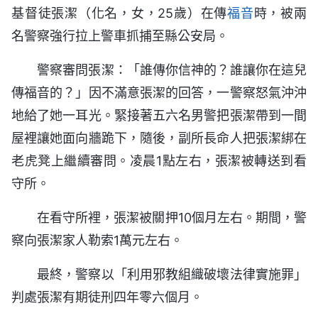
基督徒張潔（化名，女，25歲）在傳
福音
時，被兩
名警察強行拉上警車抓捕至縣公安局。
警察審問張潔：「誰傳你信神的？誰讓你在這兒
傳福音的？」因不滿意張潔的回答，一警察怒氣沖沖
地給了她一耳光。緊接著五六名男警把張潔帶到一間
屋裡讓她面向牆跪下，隨後，副所長命人把張潔綁在
老虎凳上繼續審問。凌晨1點左右，張潔被轉送到看
守所。
在看守所裡，張潔被關押10個月左右。期間，警
察向張潔家人勒索1萬元左右。
最終，警察以「利用邪教組織破壞法律實施罪」
判處張潔有期徒刑四年零六個月。