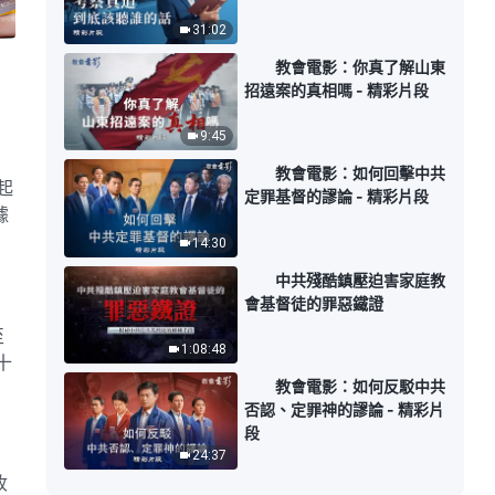
31:02
教會電影：你真了解山東
招遠案的真相嗎 - 精彩片段
9:45
教會電影：如何回擊中共
起
定罪基督的謬論 - 精彩片段
據
14:30
中共殘酷鎮壓迫害家庭教
會基督徒的罪惡鐵證
至
1:08:48
十
教會電影：如何反駁中共
否認、定罪神的謬論 - 精彩片
段
24:37
收