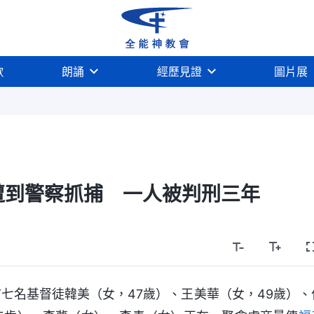
歌
朗誦
經歷見證
圖片展
遭到警察抓捕 一人被判刑三年
丘市七名基督徒韓美（女，47歲）、王美華（女，49歲）、