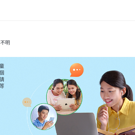
落不明
童
個
請
要等