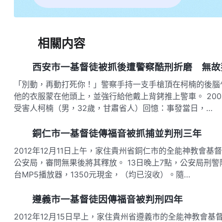
相關内容
西安市一基督徒被抓後遭警察酷刑折磨 無故
「別動，再動打死你！」警察手持一支手槍頂在柯楠的後腦
他的衣服蒙在他頭上，並強行給他戴上背銬推上警車。 2003
受害人柯楠（男，32歲，甘肅省人）回憶：事發當日，…
銅仁市一基督徒傳福音被抓捕並判刑三年
2012年12月11日上午，家住貴州省銅仁市的全能神教會
公安局，審問無果後將其釋放。 13日晚上7點，公安局刑
台MP5播放器，1350元現金，（均已沒收）。隨…
遵義市一基督徒因傳福音被判刑四年
2012年12月15日早上，家住貴州省遵義市的全能神教會