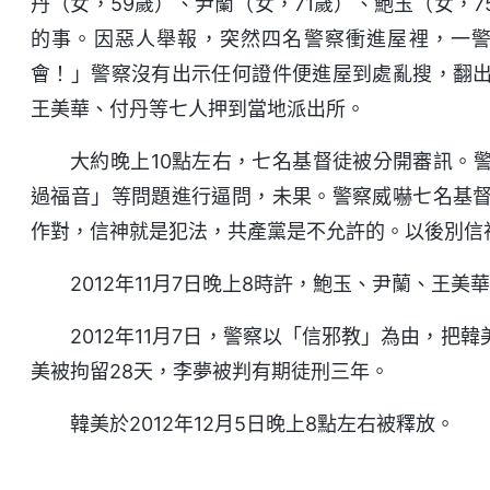
丹（女，59歲）、尹蘭（女，71歲）、鮑玉（女，
的事。因惡人舉報，突然四名警察衝進屋裡，一
會！」警察沒有出示任何證件便進屋到處亂搜，翻
王美華、付丹等七人押到當地派出所。
大約晚上10點左右，七名基督徒被分開審訊。
過福音」等問題進行逼問，未果。警察威嚇七名基
作對，信神就是犯法，共產黨是不允許的。以後別信
2012年11月7日晚上8時許，鮑玉、尹蘭、王
2012年11月7日，警察以「信邪教」為由，把
美被拘留28天，李夢被判有期徒刑三年。
韓美於2012年12月5日晚上8點左右被釋放。