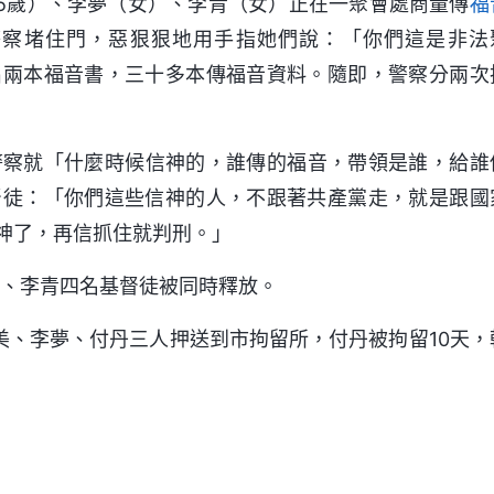
75歲）、李夢（女）、李青（女）正在一聚會處商量傳
福
警察堵住門，惡狠狠地用手指她們說：「你們這是非法
出兩本福音書，三十多本傳福音資料。隨即，警察分兩次
警察就「什麼時候信神的，誰傳的福音，帶領是誰，給誰
督徒：「你們這些信神的人，不跟著共產黨走，就是跟國
神了，再信抓住就判刑。」
美華、李青四名基督徒被同時釋放。
韓美、李夢、付丹三人押送到市拘留所，付丹被拘留10天，