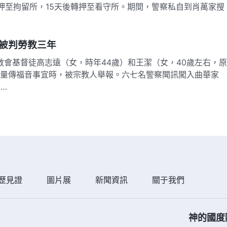
押至拘留所，15天後轉押至看守所。期間，警察私自到肖萬家搜
被判勞教三年
教會基督徒高志遠（女，時年44歲）和王潔（女，40歲左右，原
商量傳福音事宜時，被宗教人舉報。六七名警察聞訊闖入曲華家
…
歷見證
圖片展
新聞資訊
關于我們
神的國度