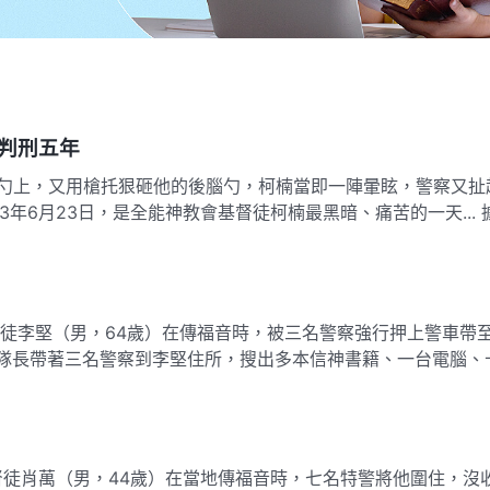
判刑五年
勺上，又用槍托狠砸他的後腦勺，柯楠當即一陣暈眩，警察又扯
年6月23日，是全能神教會基督徒柯楠最黑暗、痛苦的一天... 
基督徒李堅（男，64歲）在傳福音時，被三名警察強行押上警車帶
警隊長帶著三名警察到李堅住所，搜出多本信神書籍、一台電腦、
基督徒肖萬（男，44歲）在當地傳福音時，七名特警將他圍住，沒