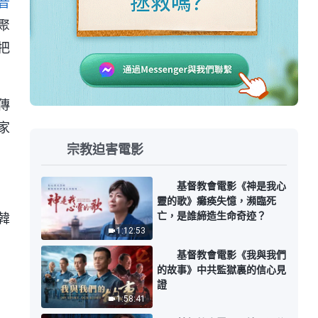
音
聚
把
傳
家
宗教迫害電影
基督教會電影《神是我心
靈的歌》癱痪失憶，瀕臨死
亡，是誰締造生命奇迹？
韓
1:12:53
基督教會電影《我與我們
的故事》中共監獄裏的信心見
證
1:58:41