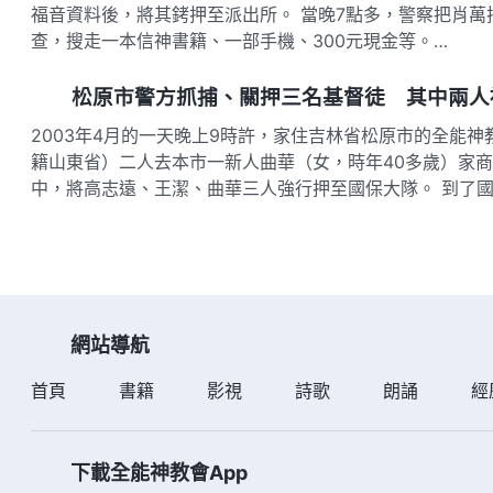
福音資料後，將其銬押至派出所。 當晚7點多，警察把肖萬
查，搜走一本信神書籍、一部手機、300元現金等。…
松原市警方抓捕、關押三名基督徒 其中兩人
2003年4月的一天晚上9時許，家住吉林省松原市的全能神
籍山東省）二人去本市一新人曲華（女，時年40多歲）家
中，將高志遠、王潔、曲華三人強行押至國保大隊。 到了國
網站導航
首頁
書籍
影視
詩歌
朗誦
經
下載全能神教會App