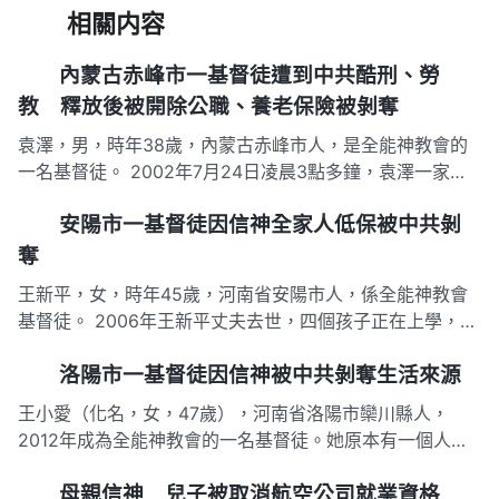
相關内容
內蒙古赤峰市一基督徒遭到中共酷刑、勞
教 釋放後被開除公職、養老保險被剝奪
袁澤，男，時年38歲，內蒙古赤峰市人，是全能神教會的
一名基督徒。 2002年7月24日凌晨3點多鐘，袁澤一家三
口正在熟睡中，突然，兩名警察破門而入，未出示任何證
安陽市一基督徒因信神全家人低保被中共剝
件，不容分說把袁澤押到一派出所後又轉押到公安局國保大
隊。 在國保大隊裡，警察將袁澤的左手銬在2米高的暖氣管
奪
上，腳尖著地。…
王新平，女，時年45歲，河南省安陽市人，係全能神教會
基督徒。 2006年王新平丈夫去世，四個孩子正在上學，王
新平又患有腰椎間盤突出不能幹重活，王新平和四個孩子靠
洛陽市一基督徒因信神被中共剝奪生活來源
種四畝地生活，家裡很貧苦。2009年王新平向政府申請低
保，按國家政策王新平享受上了四口人的低保（有一個女兒
王小愛（化名，女，47歲），河南省洛陽市欒川縣人，
的戶口上到別人…
2012年成為全能神教會的一名基督徒。她原本有一個人人
都羨慕的高薪工作，可就在2013年伴隨著中共對全能神教
母親信神 兒子被取消航空公司就業資格
會的瘋狂逼迫，而被中共給剝奪了... 2013年8月的一天，洛