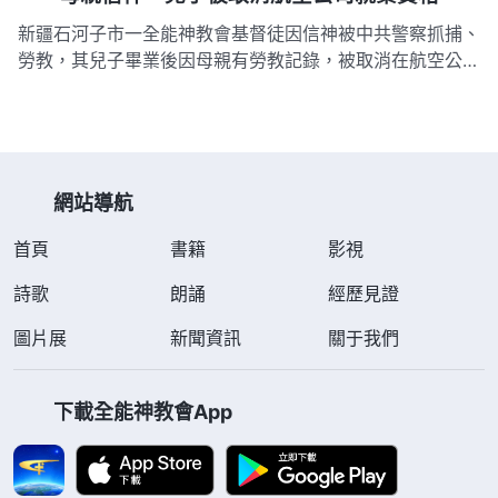
陽市某集團公司領導拿著國家統一下發的相信科學，反對信
新疆石河子市一全能神教會基督徒因信神被中共警察抓捕、
神，遠離邪…
勞教，其兒子畢業後因母親有勞教記錄，被取消在航空公司
就業的資格。 2003年5月，佟小方（化名，女，47歲）因
信神被中共抓捕，並被扣以「擾亂社會治安罪」勞教三年，
2006年4月期滿獲釋。 2015年，佟小方的兒子田浩（21
歲）畢…
網站導航
首頁
書籍
影視
詩歌
朗誦
經歷見證
圖片展
新聞資訊
關于我們
下載全能神教會App