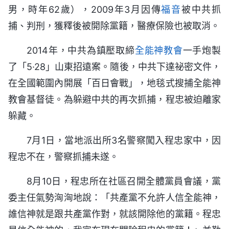
男，時年62歲），2009年3月因傳
福音
被中共抓
捕、判刑，獲釋後被開除黨籍，醫療保險也被取消。
2014年，中共為鎮壓取締
全能神
教會
一手炮製
了「5·28」山東招遠案。隨後，中共下達祕密文件，
在全國範圍內開展「百日會戰」，地毯式搜捕全能神
教會基督徒。為躲避中共的再次抓捕，程忠被迫離家
躲藏。
7月1日，當地派出所3名警察闖入程忠家中，因
程忠不在，警察抓捕未遂。
8月10日，程忠所在社區召開全體黨員會議，黨
委主任氣勢洶洶地說：「共產黨不允許人信全能神，
誰信神就是跟共產黨作對，就該開除他的黨籍。程忠