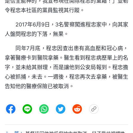
是信全能神的，我宣布現在開除程忠的黨籍！」並勒
令程忠本社區的黨員監視其行蹤。
2017年6月9日，3名警察闖進程忠家中，向其家
人盤問程忠的下落，無果。
同年7月底，程忠因查出患有高血壓和冠心病，
拿著醫療卡到醫院拿藥。醫生看到程忠病歷單上的名
字，並未給其辦理，而是讓他到公安局報到。程忠擔
心被抓捕，未去。一週後，程忠再次去拿藥，被醫生
告知他的醫療保險已被取消。