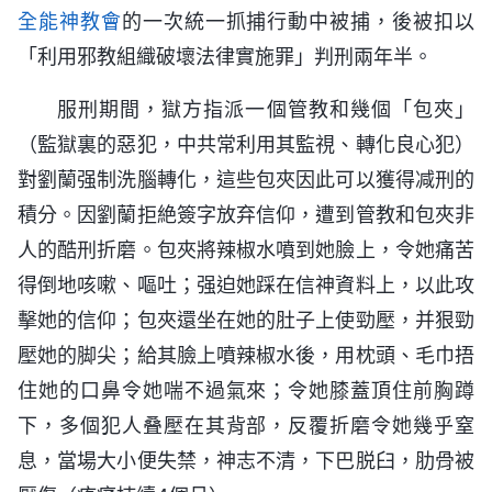
全能神
教會
的一次統一抓捕行動中被捕，後被扣以
「利用邪教組織破壞法律實施罪」判刑兩年半。
服刑期間，獄方指派一個管教和幾個「包夾」
（監獄裏的惡犯，中共常利用其監視、轉化良心犯）
對劉蘭强制洗腦轉化，這些包夾因此可以獲得减刑的
積分。因劉蘭拒絶簽字放弃信仰，遭到管教和包夾非
人的酷刑折磨。包夾將辣椒水噴到她臉上，令她痛苦
得倒地咳嗽、嘔吐；强迫她踩在信神資料上，以此攻
擊她的信仰；包夾還坐在她的肚子上使勁壓，并狠勁
壓她的脚尖；給其臉上噴辣椒水後，用枕頭、毛巾捂
住她的口鼻令她喘不過氣來；令她膝蓋頂住前胸蹲
下，多個犯人叠壓在其背部，反覆折磨令她幾乎窒
息，當場大小便失禁，神志不清，下巴脱臼，肋骨被