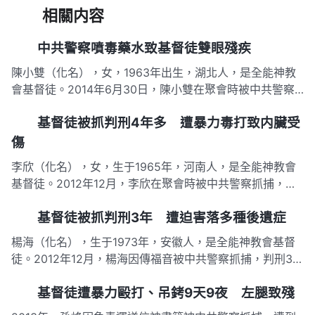
相關内容
中共警察噴毒藥水致基督徒雙眼殘疾
陳小雙（化名），女，1963年出生，湖北人，是全能神教
會基督徒。2014年6月30日，陳小雙在聚會時被中共警察
抓捕。審訊時，派出所所長為逼她説出教會信息，用一瓶約
基督徒被抓判刑4年多 遭暴力毒打致内臟受
200ml的毒藥水對着她的眼睛猛噴，致使其雙眼殘疾，視力
由原來的1.0急劇下降至0.2，看不清東西。 2014年6月3…
傷
李欣（化名），女，生于1965年，河南人，是全能神教會
基督徒。2012年12月，李欣在聚會時被中共警察抓捕，警
察對其刑訊逼供，4個警察同時拉扯其雙手雙脚，另一個警
基督徒被抓判刑3年 遭迫害落多種後遺症
察跺其心口，致使她胸部内臟被打壞。 以下是李欣被中共
警察迫害致殘的詳細過程： 2012年12月12日，李欣和5名
楊海（化名），生于1973年，安徽人，是全能神教會基督
基督徒…
徒。2012年12月，楊海因傳福音被中共警察抓捕，判刑3
年。期間，警察對其扇耳光、用拳頭砸頭、用警棍電擊後腦
基督徒遭暴力毆打、吊銬9天9夜 左腿致殘
勺，還授意犯人折磨他，致使楊海落下頭暈頭痛、頸椎病等
後遺症。 2012年12月14日，楊海在傳福音時，幾個警察聞