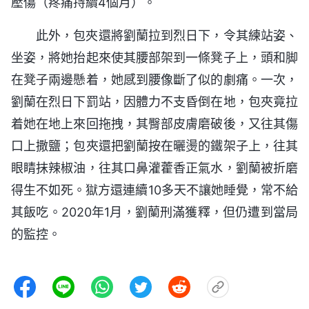
壓傷（疼痛持續4個月）。
此外，包夾還將劉蘭拉到烈日下，令其練站姿、
坐姿，將她抬起來使其腰部架到一條凳子上，頭和脚
在凳子兩邊懸着，她感到腰像斷了似的劇痛。一次，
劉蘭在烈日下罰站，因體力不支昏倒在地，包夾竟拉
着她在地上來回拖拽，其臀部皮膚磨破後，又往其傷
口上撒鹽；包夾還把劉蘭按在曬燙的鐵架子上，往其
眼睛抹辣椒油，往其口鼻灌藿香正氣水，劉蘭被折磨
得生不如死。獄方還連續10多天不讓她睡覺，常不給
其飯吃。2020年1月，劉蘭刑滿獲釋，但仍遭到當局
的監控。