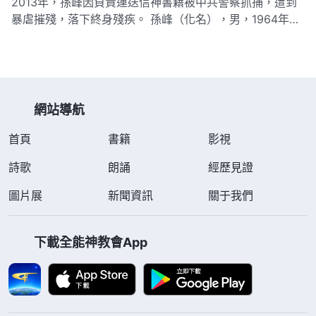
2013年，孫峰因負責運送信神書籍被中共警察抓捕，遭到
訊趕來…
暴虐摧殘，落下終身殘疾。 孫峰（化名），男，1964年出
生，安徽人，是全能神教會基督徒。 2013年11月5日晚
上，5個便衣警察以查衛生間漏水為由誘騙孫峰打開門，蜂
擁闖入其家中大肆搜查，搜出筆記本電腦、手機及一些信神
書籍與印刷…
網站導航
首頁
書籍
影視
詩歌
朗誦
經歷見證
圖片展
新聞資訊
關于我們
下載全能神教會App