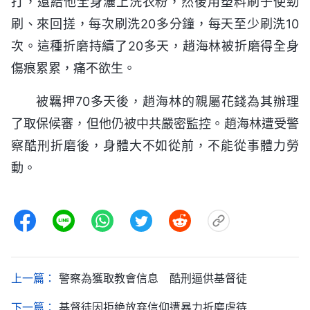
打，還給他全身灑上洗衣粉，然後用塑料刷子使勁
刷、來回搓，每次刷洗20多分鐘，每天至少刷洗10
次。這種折磨持續了20多天，趙海林被折磨得全身
傷痕累累，痛不欲生。
被羈押70多天後，趙海林的親屬花錢為其辦理
了取保候審，但他仍被中共嚴密監控。趙海林遭受警
察酷刑折磨後，身體大不如從前，不能從事體力勞
動。
上一篇：
警察為獲取教會信息 酷刑逼供基督徒
下一篇：
基督徒因拒絶放弃信仰遭暴力折磨虐待