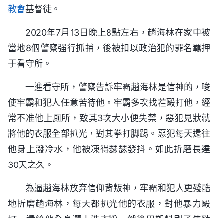
教會
基督徒。
2020年7月13日晚上8點左右，趙海林在家中被
當地8個警察强行抓捕，後被扣以政治犯的罪名羈押
于看守所。
一進看守所，警察告訴牢霸趙海林是信神的，唆
使牢霸和犯人任意苦待他。牢霸多次找茬毆打他，經
常不准他上厠所，致其3次大小便失禁，惡犯見狀就
將他的衣服全部扒光，對其拳打脚踢。惡犯每天還往
他身上潑冷水，他被凍得瑟瑟發抖。如此折磨長達
30天之久。
為逼趙海林放弃信仰背叛神，牢霸和犯人更殘酷
地折磨趙海林，每天都扒光他的衣服，對他暴力毆