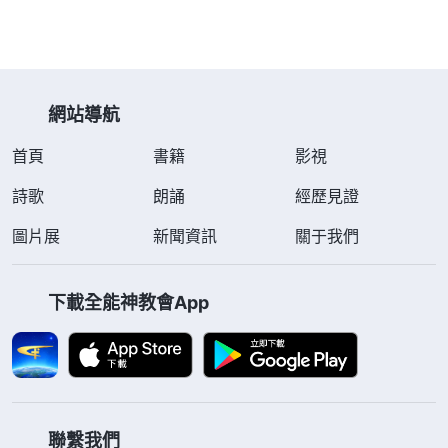
迫害的真實經歷： 2014年8月13日，李霞在聚會時被十幾
個警察圍捕押到派出所。警察搜走聚會處的若干本信神書、
兩部手機、兩台MP5播放器、兩張TF内存卡等。多個警察
對李霞進…
網站導航
首頁
書籍
影視
詩歌
朗誦
經歷見證
圖片展
新聞資訊
關于我們
下載全能神教會App
聯繫我們