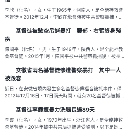
李欣（化名），女，生于1965年，河南人，是全能神教會
基督徒。2012年12月，李欣在聚會時被中共警察抓捕，警
察對其刑訊逼供，4個警察同時拉扯其雙手雙脚，另一個警
基督徒被懸空吊銬暴打 腰部、右臂終身殘
察跺其心口，致使她胸部内臟被打壞。 以下是李欣被中共
警察迫害致殘的詳細過程： 2012年12月12日，李欣和5名
疾
基督徒…
陳國平（化名），男，生于1949年，陝西人，是全能神教
會基督徒。2015年1月，陳國平被中共警察抓捕後，被長時
間懸空吊銬在鐵欄杆上，連踢帶打折磨兩個小時之久，致其
安徽省兩名基督徒慘遭警察暴打 其中一人
落下終身殘疾。 2015年1月26日晚上，陳國平與一基督徒
正在聚會，以派出所陳所長為首的3個警察手持木棒（約長
被毀容
70厘米…
近日，在安徽省境內發生多名基督徒傳福音被抓事件，僅
2012年12月16日、17日兩天時間，就有20名基督徒被抓
（僅了解到的），其中2人被罰款，12人被拘留，6人遭酷
基督徒李霞遭暴力洗腦長達89天
刑毒打，4人情況不詳。其中一人遭受酷刑，一人的臉部被
毀容。 基督徒張亮被抓遭受警察酷刑折磨 2012年12月17日
李霞（化名），女，1970年出生，浙江省人，是全能神教
晚…
會基督徒。2014年被中共當局抓捕遭受酷刑，以下是她受