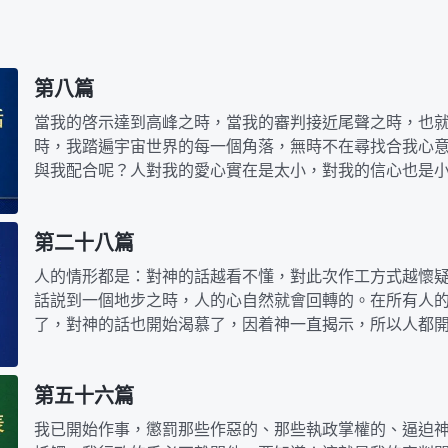
第八篇
當我的啓示達到高峰之時，當我的審判接近尾聲之時，也
時，我踏遍宇宙世界的每一個角落，無時不在尋找合我心
與我配合呢？人對我的愛心實在是太小，對我的信心也是
矛頭指向人的軟弱點，人都誇誇其談，都談天論地，…
第二十八篇
人的情形都是：對神的話越看不懂，對此次作工方式越懷
話説到一個地步之時，人的心自然就會回轉的。在所有人
了，對神的話也開始渴慕了，因着神一直揭示，所以人都
人將我所有的話語都吃透之時，人的身量便達到我的心…
第五十六篇
我已開始作事，懲罰那些作惡的、那些執政掌權的、逼迫