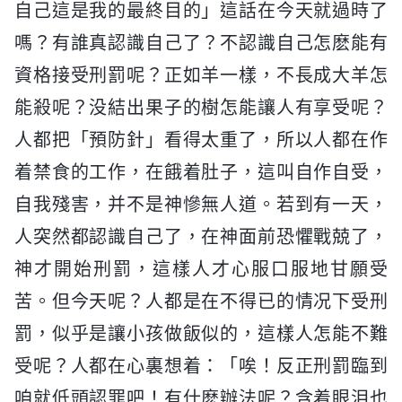
自己這是我的最終目的」這話在今天就過時了
嗎？有誰真認識自己了？不認識自己怎麽能有
資格接受刑罰呢？正如羊一樣，不長成大羊怎
能殺呢？没結出果子的樹怎能讓人有享受呢？
人都把「預防針」看得太重了，所以人都在作
着禁食的工作，在餓着肚子，這叫自作自受，
自我殘害，并不是神慘無人道。若到有一天，
人突然都認識自己了，在神面前恐懼戰兢了，
神才開始刑罰，這樣人才心服口服地甘願受
苦。但今天呢？人都是在不得已的情况下受刑
罰，似乎是讓小孩做飯似的，這樣人怎能不難
受呢？人都在心裏想着：「唉！反正刑罰臨到
咱就低頭認罪吧！有什麽辦法呢？含着眼泪也