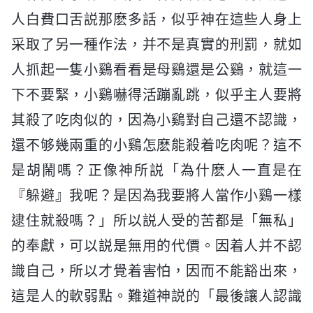
人白費口舌説那麽多話，似乎神在這些人身上
采取了另一種作法，并不是真實的刑罰，就如
人抓起一隻小鷄看看是母鷄還是公鷄，就這一
下不要緊，小鷄嚇得活蹦亂跳，似乎主人要將
其殺了吃肉似的，因為小鷄對自己還不認識，
還不够幾兩重的小鷄怎麽能殺着吃肉呢？這不
是胡鬧嗎？正像神所説「為什麽人一直是在
『躲避』我呢？是因為我要將人當作小鷄一樣
逮住就殺嗎？」所以説人受的苦都是「無私」
的奉獻，可以説是無用的代價。因着人并不認
識自己，所以才覺着害怕，因而不能豁出來，
這是人的軟弱點。難道神説的「最後讓人認識