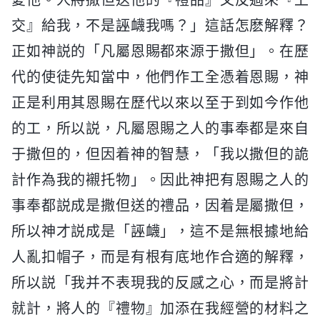
交』給我，不是誣衊我嗎？」這話怎麽解釋？
正如神説的「凡屬恩賜都來源于撒但」。在歷
代的使徒先知當中，他們作工全憑着恩賜，神
正是利用其恩賜在歷代以來以至于到如今作他
的工，所以説，凡屬恩賜之人的事奉都是來自
于撒但的，但因着神的智慧，「我以撒但的詭
計作為我的襯托物」。因此神把有恩賜之人的
事奉都説成是撒但送的禮品，因着是屬撒但，
所以神才説成是「誣衊」，這不是無根據地給
人亂扣帽子，而是有根有底地作合適的解釋，
所以説「我并不表現我的反感之心，而是將計
就計，將人的『禮物』加添在我經營的材料之