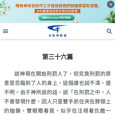
第三十六篇
第三十六篇
説神現在開始刑罰人了，但究竟刑罰的原
意是否臨到了人的身上，這個誰也説不清、道
不明。由于神所説的話，説「在刑罰之中，人
不曾發現什麽，因人只是雙手抓住夾在脖頸上
的枷鎖，雙眼瞪着我，似乎在注視着仇敵一