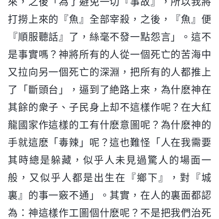
來，之後「為了避免一切『事故』，所以我將
打撈上來的『魚』全部宰殺，之後，『魚』便
『順服聽話』了，絲毫不發一點怨言」。這不
是事實嗎？神將所有的人從一個死亡的苦海中
又拉向另一個死亡的深淵，把所有的人都推上
了「斷頭台」，逼到了絶路上來，為什麽神在
其餘的衆子、子民身上却不這樣作呢？在大紅
龍國家作這樣的工有什麽意圖呢？為什麽神的
手就這麽「毒辣」呢？這也難怪「人在我需要
其時總是躲藏，似乎人未見過驚人的場面一
般，又似乎人都是出生在『鄉下』，對『城
裏』的事一竅不通」。其實，在人的裏面都認
為：神這樣作工圖個什麽呢？不是把我們治死