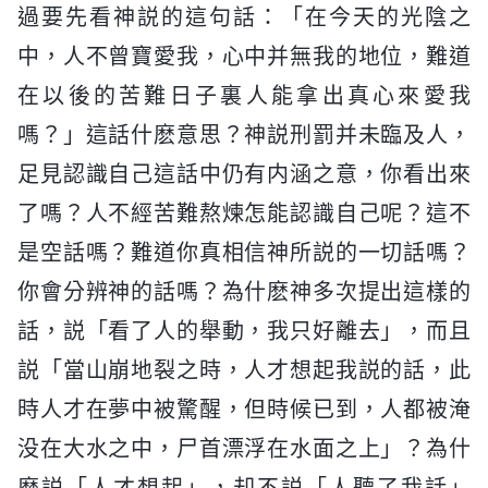
過要先看神説的這句話：「在今天的光陰之
中，人不曾寶愛我，心中并無我的地位，難道
在以後的苦難日子裏人能拿出真心來愛我
嗎？」這話什麽意思？神説刑罰并未臨及人，
足見認識自己這話中仍有内涵之意，你看出來
了嗎？人不經苦難熬煉怎能認識自己呢？這不
是空話嗎？難道你真相信神所説的一切話嗎？
你會分辨神的話嗎？為什麽神多次提出這樣的
話，説「看了人的舉動，我只好離去」，而且
説「當山崩地裂之時，人才想起我説的話，此
時人才在夢中被驚醒，但時候已到，人都被淹
没在大水之中，尸首漂浮在水面之上」？為什
麽説「人才想起」，却不説「人聽了我話」