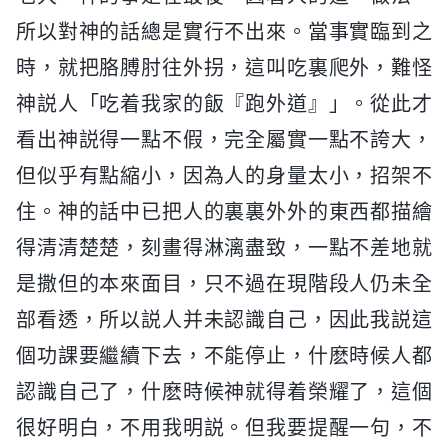
所以對神的話總是實行不出來。當事實臨到之
時，就把胳膊肘往外拐，這叫吃裏爬外，難怪
神説人「吃着我家的飯『跑外道』」。從此才
看出神説得一點不假，完全屬實一點不誇大，
但似乎有點縮小，因為人的身量太小，招架不
住。神的話中已把人的裏裏外外的東西都描繪
得清清楚楚，刻畫得淋漓盡致，一點不差地就
是撒但的本來面目，只不過在現階段人仍未全
部看透，所以説人并未認識自己，因此我説這
個功課要繼續下去，不能停止，什麽時候人都
認識自己了，什麽時候神就得着榮耀了，這個
很好明白，不用我明説。但我要提醒一句，不