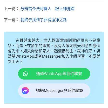
之後，我又繼續上綫聽道，并把心裏的困惑説了
出來：「弟兄，你們見證主耶穌重返肉身是女性，這
上一篇：
分辨當今法利賽人 跟上神脚踪
有聖經根據嗎？」蕭弟兄説：「弟兄，神作工一定要
下一篇：
我終于找到了罪得潔净之路
有聖經根據嗎？如果没有聖經預言神就不能作工了
嗎？神創造天地萬物、用洪水滅世、火燒所多瑪等等
這些工作都是根據預言作的嗎？我們心裏都清楚不
灾難越來越大，世人逐漸意識到聖經預言不是童
話，而是正在發生的事實，没有人確定明天和意外哪個
是。神是造物主，神作工是根據他經營拯救人類的計
會先來。如果你想和家人一起迎接到主，蒙神保守，請
劃，也根據我們敗壞人類的需要，絲毫不受任何人事
點擊WhatsApp或者Messenger加入小組學習，不要等
到明天。
物的轄制，更不受聖經預言的限制，有聖經預言神能
作工，没有預言神照樣作工。就像律法時代神興起摩
通過WhatsApp與我們聯繫
西帶領以色列人出埃及，藉摩西頒布律法、誡命，等
等這些工作神没有提前預言；恩典時代主耶穌發表了
通過Messenger與我們聯繫
『
天國近了，你們應當悔改！
』
的
（馬太福音4:17）
道，行神迹奇事，醫病趕鬼，這些工作聖經上也没有