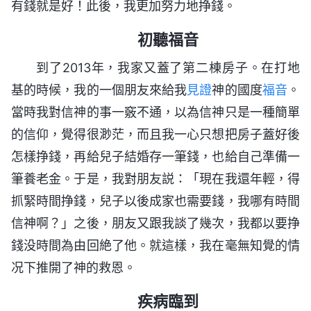
有錢就是好！此後，我更加努力地挣錢。
初聽福音
到了2013年，我家又蓋了第二棟房子。在打地
基的時候，我的一個朋友來給我
見證
神的國度
福音
。
當時我對信神的事一竅不通，以為信神只是一種簡單
的信仰，覺得很渺茫，而且我一心只想把房子蓋好後
怎樣挣錢，再給兒子結婚存一筆錢，也給自己準備一
筆養老金。于是，我對朋友説：「現在我還年輕，得
抓緊時間挣錢，兒子以後成家也需要錢，我哪有時間
信神啊？」之後，朋友又跟我談了幾次，我都以要挣
錢没時間為由回絶了他。就這樣，我在毫無知覺的情
况下推開了神的救恩。
疾病臨到