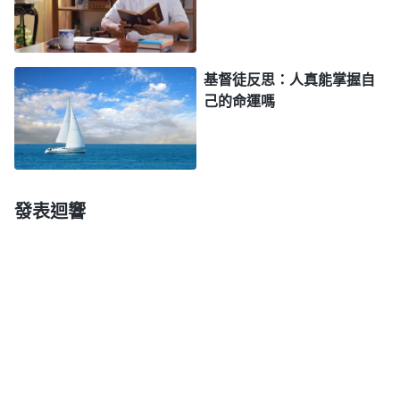
能治好我的病，但神的話却給了我信心，「
只要你有
一口氣，神都不會讓你死
」。我的病情以後會怎樣，
我是死是活都是神説了算，不是哪個人能决定得了
基督徒反思：人真能掌握自
的，顧慮太多也没用，我願把自己交托給神讓神來掌
己的命運嗎
管，順服神的一切安排。想到這兒，我心裏也釋放了
一些。
之後，無論是在家還是去醫院化療，我每天都堅
發表迴響
持看神的話。從神的話中我看到，神話語的字字句句
都包含着神對人的拯救與牽挂，有安慰、扶持、供應
人的話語，有諄諄教導人的話語，還有神嚴厲審判刑
罰人敗壞實質的話語，這些話語觸動了我的心，給了
我力量，也使我的生命得到了供應。我越看越想看，
甚至忘記了自己是個身患重病的人，臉上的笑容也越
來越多了。與此同時，我也實際地體會到了神對我的