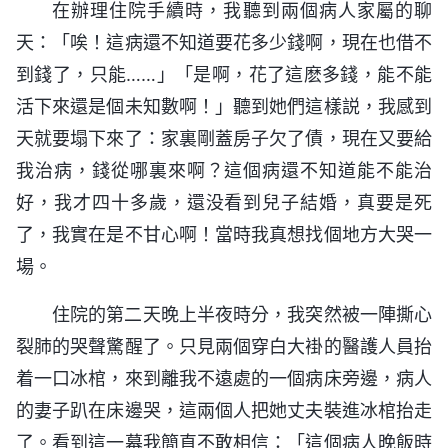
在辦理住院手續時，我聽到兩個病人家屬的聊
天：「唉！這病還不知道要花多少錢啊，現在也借不
到錢了，只能……」「是啊，花了這麽多錢，能不能
活下來還是個未知數啊！」聽到她們這樣説，我感到
天就要塌下來了：家裏剛蓋房子欠了債，現在又要給
我治病，錢從哪裏來啊？這個病還不知道能不能治
好，我才四十多歲，還没看到兒子結婚，真要是死
了，我實在是不甘心啊！當時我真想找個地方大哭一
場。
住院的第二天晚上半夜時分，我突然被一陣撕心
裂肺的哭聲驚醒了。只見兩個穿白大褂的醫護人員抬
着一口冰棺，來到離我不遠處的一個病床旁邊，病人
的妻子趴在床邊哭，這兩個人把她丈夫裝進冰棺抬走
了。看到這一幕我簡直不敢相信：「這個病人晚飯時