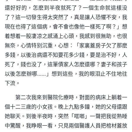
還好好的，怎麽到半夜就死了？一個生命就這樣没
了？這一切發生得太突然了，真是讓人恐懼不安，我
現在也得了這個病，會不會也像他一樣死了啊？」想
着想着一股凄凉之感涌上心頭，我感到很無助，也很
無奈，心情特别沉重，心想：「家裏蓋房子欠了那麽
多錢，以後治病還不知要花多少錢，要是治不好，人
死了，錢也没了，這筆債家人怎麽還哪？妻子和孩子
以後怎麽辦哪……」想到這些，我的眼泪止不住地往
下流。
第二次我來到醫院化療時，對面的病床上躺着一
個十二三歲的小女孩。晚上九點多鐘，她的父母還跟
她聊天。到後半夜時，突然「哐啷」一聲把我從熟睡
中驚醒，我睁眼一看，只見兩個醫護人員把棺材蓋放