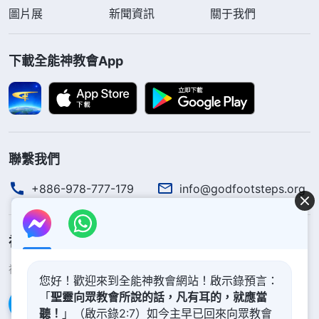
以挣錢没時間為由拒絶了。一天，我看到一段神的
圖片展
新聞資訊
關于我們
話：「
『有錢能使鬼推磨』，這是撒但的哲學，在人
類任何一個社會當中，這句話都很盛行，能説成是潮
下載全能神教會App
流，因為這句話灌輸在每一個人的心裏，裝在每一個
人的心裏，人從一開始不接受到人習以為常，以至于
當自己接觸現實生活的時候，人逐漸默認了這句話，
認可了這句話的存在，到最後自己同意了這句話的存
聯繫我們
在。是不是這樣？
（是。）
這個過程是不是撒但敗壞
+886-978-777-179
info@godfootsteps.org
人的過程？
……
那撒但用這樣的潮流敗壞給人的東西
在人身上都有哪些表現呢？你們是不是認為在這個世
界上没有錢一天也活不了，日子一天也過不下去呢？
神的國度降臨了
（是。）
人有多少錢地位就多高，人有多少錢就多尊
神的國度已經降臨在人間！你想進入神的國度嗎？
了解更多
您好！歡迎來到全能神教會網站！啟示錄預言：
貴，没錢的人腰板就不硬，有錢的人地位也高了，腰
「
聖靈向眾教會所說的話，凡有耳的，就應當
板也硬了，説話也可以大聲了，可以囂張地活着了。
通過Messenger聯繫我們
聽！
」（啟示錄2:7）如今主早已回來向眾教會