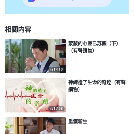
中掌握啊！没得病之前我還在計劃打算，一年能挣多
少錢，多長時間能把債還清，還要為以後籌備挣多少
錢，可我剛找到一份高薪工作就得了這個病，所有的
相關内容
計劃都成了泡影，現在不但没能挣到錢，還躺在了病
蒙蔽的心靈已苏醒（下）
床上。看來，這一切根本就不是我能計劃、打算得了
（有聲讀物）
的，人的命運都在神手中掌握啊。
朋友又給我讀了一段神的話：「
疾病之中贊美
14:10
神，贊美之中享受神，疾病面前别灰心，屢次尋求别
神締造了生命的奇迹（有聲
放弃，神會光照來開啓。約伯的信心如何？全能神是
讀物）
全能的醫生！活在病裏就是病，活在靈裏就没病，只
要你有一口氣，神都不會讓你死。
」
《話・卷一 神的
17:58
神的話使我得着了一些安
顯現與作工・第六篇説話》
重獲新生
慰，我感受到了神話語的權柄、威力。醫生都不敢説