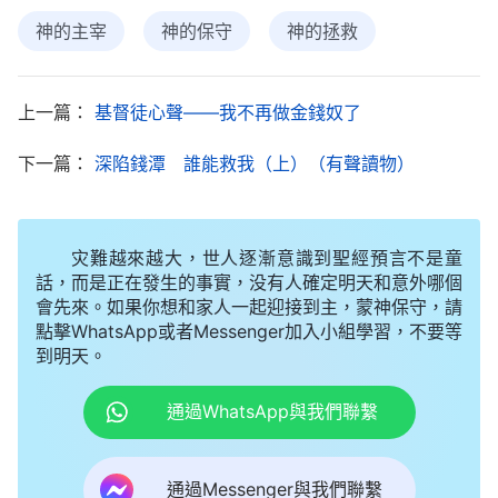
命運轉折
神的主宰
神的保守
神的拯救
在醫院做了兩個療程的化療後，我在家休養。信
神的那個朋友來看望我時，我把自己得病期間的經歷
上一篇：
基督徒心聲——我不再做金錢奴了
説了出來。他對我説：「以前給你傳福音，你説要挣
錢，現在是挣到錢了，却得了這病，從這些事上就看
下一篇：
深陷錢潭 誰能救我（上）（有聲讀物）
見人根本掌管不了自己的命運啊！我們來看看
全能神
的話是怎麽説的。」接着他給我讀了一段神的話：
灾難越來越大，世人逐漸意識到聖經預言不是童
「
人的命運都在神的手中掌握，你没法掌握你自己，
話，而是正在發生的事實，没有人確定明天和意外哪個
即使人總為自己奔波、忙碌也没法掌握自己，你如果
會先來。如果你想和家人一起迎接到主，蒙神保守，請
點擊WhatsApp或者Messenger加入小組學習，不要等
能摸着自己的前途，能掌握自己的命運，那你還叫受
到明天。
造之物嗎？
……
人的歸宿都在造物主的手中，人怎麽
通過WhatsApp與我們聯繫
能自己掌握自己呢？
」
《話・卷一 神的顯現與作工・
聽了神的
恢復人的正常生活將人帶入美好的歸宿之中》
話，我心裏有些感觸：是啊，人的命真的不在自己手
通過Messenger與我們聯繫