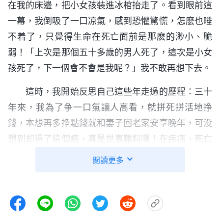
在我的床邊，把小女孩裝進冰棺抬走了。看到眼前這
一幕，我倒吸了一口凉氣，感到恐懼驚慌，怎麽也睡
不着了，只覺得生命在死亡面前是那麽的渺小、脆
弱！「上次是那個五十多歲的男人死了，這次是小女
孩死了，下一個會不會是我呢？」我不敢再想下去。
這時，我開始反思自己這些年走過的歷程：三十
年來，我為了争一口氣讓人高看，就拼死拼活地挣
錢，本想再多挣點錢就和妻子回老家安享晚年，可没
想到却得了這個病，真是世事難料啊！在疾病、死亡
面前，挣再多的錢又能怎麽樣呢？人死了，到頭來還
閲讀更多
是一場空，早知是這樣的結果，當初我就不那麽拼命
挣錢了……如果再給我一次選擇的機會，我絶對不會
再像以前那樣活着了。