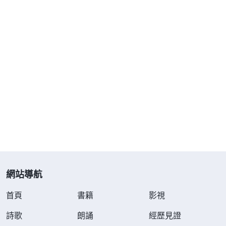
祝福：在化療期間，兒子每個月都往家裏寄五千元
錢，他的公司還為我捐款，我治病一直没缺過錢；其
他病人化療過後，頭髮大把大把地掉，幾乎都成了光
頭，而我却没掉頭髮，病情也逐漸减輕了。有一天早
上我到餐廳吃飯，一個病人家屬看我吃得又多又快，
驚訝地説：「如果你不是穿着病號服，我還真不知道
你是個病人哪！」聽她這麽説，我在心裏不住地感謝
神：「神啊！如果不是你的看顧保守，我的病哪能好
得這麽快？這都是你的愛啊！感謝你！」
幡然醒悟
網站導航
每當静下心來，我就反思自己這一路走來經歷的
首頁
書籍
影視
點點滴滴，不禁問自己：這些年來我為什麽不要命地
詩歌
朗誦
經歷見證
挣錢呢？甚至當神的福音第一次臨到我的時候，我都