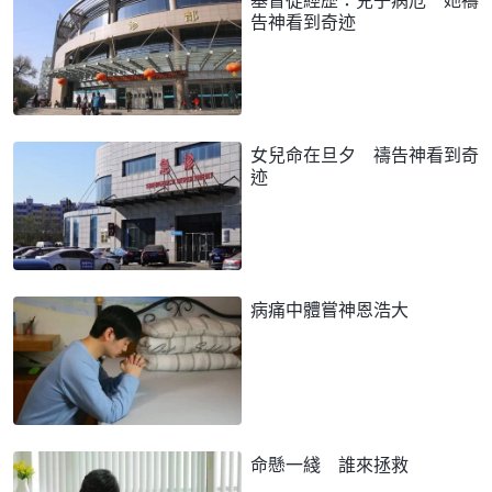
告神看到奇迹
女兒命在旦夕 禱告神看到奇
迹
病痛中體嘗神恩浩大
命懸一綫 誰來拯救