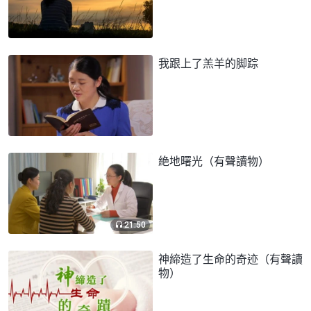
我跟上了羔羊的脚踪
絶地曙光（有聲讀物）
21:50
神締造了生命的奇迹（有聲讀
物）