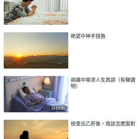
絶望中神手搭救
病痛中尋求人生真諦（有聲讀
物）
23:51
檢查出乙肝後，我該怎麽面對