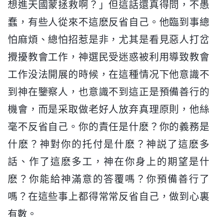
想進天國蒙拯救啊？」但這話還真得問，不愚
蠢，有些人從來不這麽反省自己。他臨到事總
怕麻煩、總怕招惹是非，尤其是看見惡人打岔
攪擾教會工作，神選民受迷惑被利用導致教會
工作没法開展的時候，在這種情况下他意識不
到神在鑒察人，也意識不到這正是預備善行的
機會，而是采取做老好人放弃真理原則，他絲
毫不反省自己。你的責任是什麽？你的義務是
什麽？神對你的托付是什麽？神説了這麽多
話、作了這麽多工，神在你身上的期望是什
麽？你能給神滿意的答覆嗎？你預備善行了
嗎？在這些事上都得常常反省自己，做到心裏
有數。