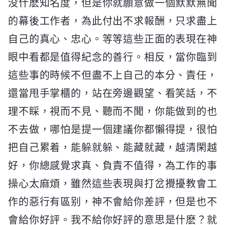
没什麽知名度，但是你就願意做一個默默無聞
的幕後工作者，為此付出不求報酬，只求盡上
自己的真心、忠心。等等這些正面的表現在神
眼中看都是值得紀念的善行。相反，當你臨到
這些事的時候不但盡不上自己的本分、責任，
還當甩手掌櫃的，站在旁邊觀望、看笑話，不
理不睬，視而不見、聽而不聞，你能做到的也
不去做，哪怕是提一個建議你都懶得提，很怕
把自己累着，能躲就躲、能藏就藏，越清閑越
好，你總感覺求真、負責不值得，為工作的事
操心太麻煩，雖然這些表現與打岔攪擾教會工
作的惡行有區别，神不會給你差評，但是也不
會給你好評。我不給你好評的意思是什麽？就