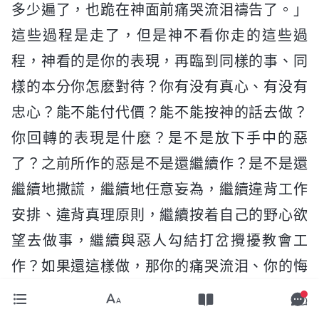
多少遍了，也跪在神面前痛哭流泪禱告了。」
這些過程是走了，但是神不看你走的這些過
程，神看的是你的表現，再臨到同樣的事、同
樣的本分你怎麽對待？你有没有真心、有没有
忠心？能不能付代價？能不能按神的話去做？
你回轉的表現是什麽？是不是放下手中的惡
了？之前所作的惡是不是還繼續作？是不是還
繼續地撒謊，繼續地任意妄為，繼續違背工作
安排、違背真理原則，繼續按着自己的野心欲
望去做事，繼續與惡人勾結打岔攪擾教會工
作？如果還這樣做，那你的痛哭流泪、你的悔
改是假的，是走過程。走過程的、假的悔改被
定性為什麽？（假冒為善。）被定性為假冒為