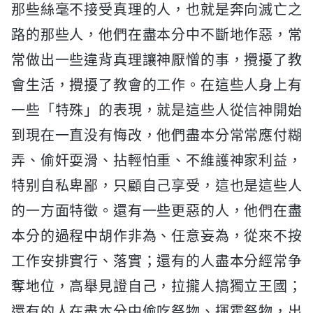
那些絲毫不接受真理的人，也就是奔向滅亡之
路的那些人，他們在盡本分中不斷地作惡，常
常做出一些違背真理讓神厭憎的事，攪擾了教
會生活，攪擾了教會的工作。在這些人身上有
一些「特殊」的表現，就是這些人從信神開始
到現在一直没有悔改，他們盡本分常常應付糊
弄、偷奸耍滑、拈輕怕重、不維護神家利益，
特别自私卑鄙，只顧自己享受，這也是這些人
的一方面特徵。還有一些更惡的人，他們在盡
本分的過程中胡作非為、任意妄為，從來不按
工作安排實行、落實；還有的人盡本分經常争
奪地位，高舉見證自己，拉攏人搞獨立王國；
還有的人在盡本分中偷吃祭物、揮霍祭物，出