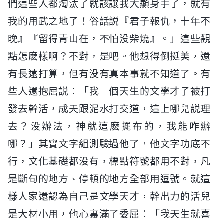
們這些人都淘汰了就該讓我大顯身手了，就有
我的用武之地了！俗話説『君子報仇，十年不
晚』『留得青山在，不怕没柴燒』。」這些觀
點怎麽樣啊？不對，是吧。他想得倒挺美，還
有長遠打算，但有没有真本事就不知道了。有
些人還抱屈説：「我一個天生的文學才子被打
發去幹活，成天跟泥水打交道，這上哪兒説理
去？没辦法，神就這麽擺布的，我能咋辦
哪？」其實文字組測驗過他了，他文字功底不
行，文化基礎都没有，標點符號都用不對，凡
是斷句的地方、停頓的地方全部用逗號。就這
樣人家還認為自己是文學天才，幹出力的活兒
是大材小用，他心裏滿了委屈：「我天生就喜