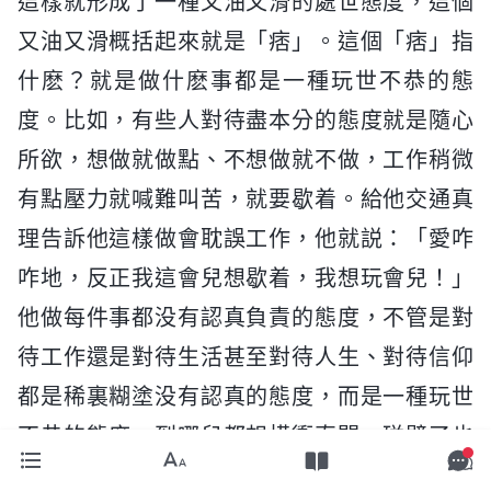
這樣就形成了一種又油又滑的處世態度，這個
又油又滑概括起來就是「痞」。這個「痞」指
什麽？就是做什麽事都是一種玩世不恭的態
度。比如，有些人對待盡本分的態度就是隨心
所欲，想做就做點、不想做就不做，工作稍微
有點壓力就喊難叫苦，就要歇着。給他交通真
理告訴他這樣做會耽誤工作，他就説：「愛咋
咋地，反正我這會兒想歇着，我想玩會兒！」
他做每件事都没有認真負責的態度，不管是對
待工作還是對待生活甚至對待人生、對待信仰
都是稀裏糊塗没有認真的態度，而是一種玩世
不恭的態度，到哪兒都想横衝直闖，碰壁了也
滿不在乎，受到管制還忍受不了，還盼望享受