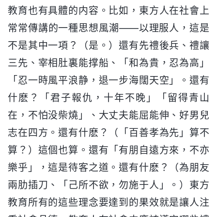
教育也有具體的内容。比如，東方人在社會上
常常傳講的一種思想風潮——以理服人，這是
不是其中一項？（是。）還有先禮後兵、禮讓
三先、宰相肚裏能撑船、「和為貴，忍為高」
「忍一時風平浪静，退一步海闊天空」。還有
什麽？「君子報仇，十年不晚」「留得青山
在，不怕没柴燒」、大丈夫能屈能伸、好男兒
志在四方。還有什麽？（「百善孝為先」算不
算？）這個也算。還有「有朋自遠方來，不亦
樂乎」，這是待客之道。還有什麽？（為朋友
兩肋插刀、「己所不欲，勿施于人」。）東方
教育所有的這些理念要達到的果效就是讓人注