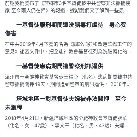
前期我們發布了《萍鄉市3名基督徒被中共警察非法抓捕搜
家 至今兩人仍在押》的報道，近期我們又了解到一些最新
信息。 2018年5月18日，江西省萍鄉市的全能神教會基督
一基督徒服刑期間遭洗腦毒打虐待 身心受
徒李艷（化名，女，53歲）、李瑞霞（化名，女，53歲）
去到基督徒彭林（化名，女，64歲）家裡聚會，被蹲守埋
傷害
伏在附近的3…
在中共2019年4月下發的名為《關於加強和改進監獄工作的
意見》祕密文件中，把全能神教會基督徒列為洗腦轉化的重
點對象。各地監獄用盡多種令人髮指的手段折磨基督徒，逼
一基督徒患病期間遭警察刑訊逼供
其寫「三書」放棄信仰。浙江省全能神教會基督徒李芳僅因
信神被抓判刑，入獄後因拒寫「三書」遭受了長達10個月
溫州市一全能神教會基督徒王毅心（化名）患病期間被中共
的洗腦、毒打、虐…
警察抓捕關押49天，期間遭到警察的刑訊逼供。 2018年9
月11日早上6點多，浙江省溫州市公安局約三十個特警撬門
塔城地區一對基督徒夫婦被非法關押 至今
闖進王毅心租住處，強行抄家後，給她和房東戴上黑頭套和
塑料手扣，押至當地公安局，後轉押至一山莊賓館。 王毅
未獲釋
心患有高血壓…
2018年4月21日，新疆塔城地區的全能神教會基督徒張華
（化名，女，47歲）、李文軍（化名，男，47歲）夫婦相
繼被中共警察非法抓捕，現被羈押在洗腦基地，至今未歸。