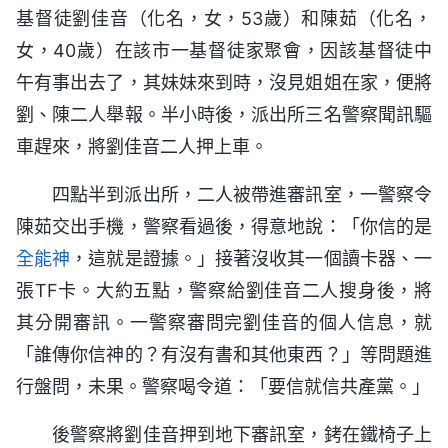
基督徒劉佳音（化名，女，53歲）和陳茹（化名，
女，40歲）在該市一基督徒家聚會，因該基督徒中
午有事出去了，其妹妹來到時，沒見姐姐在家，便將
劉、陳二人舉報。半小時後，派出所三名警察聞訊驅
車趕來，將劉佳音二人押上車。
四點半到派出所，二人被帶進審訊室，一警察令
陳茹交出手機，警察看過後，得意地說：「你信的是
全能神
，這就是證據。」接著沒收其一個讀卡器、一
張TF卡。大約五點，警察給劉佳音二人搜身後，將
其分開審訊。一警察審問完劉佳音的個人信息，就
「誰傳你信神的？有沒有書和其他東西？」等問題進
行盤問，未果。警察喝令道：「要信就信共產黨。」
後警察將劉佳音押到地下審訊室，銬在鐵椅子上