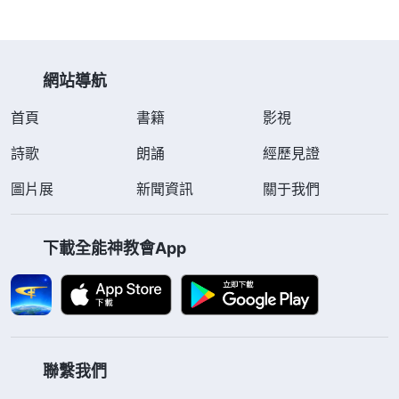
2018年4月21日，李文軍在田間幹活時被警察祕密抓捕，其
家人不知情。晚上10點，兩名警察來到張華家，未出示任
何證件…
網站導航
首頁
書籍
影視
詩歌
朗誦
經歷見證
圖片展
新聞資訊
關于我們
下載全能神教會App
聯繫我們