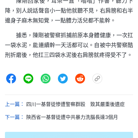
陳剛回家後，耳朵一直「嗡嗡」作響，聽力下
降，别人説話聲音小一點他就聽不見，右肩膀和右半
邊身子麻木無知覺，一點體力活兒都不能幹。
據悉，陳剛被警察抓捕前原本身體健康，一次扛
一袋水泥，能連續幹一天活都可以。自被中共警察酷
刑折磨後，他扛三四袋水泥後右肩膀就疼得受不了。
上一篇：
四川一基督徒惨遭警察群殴 致其嚴重後遺症
下一篇：
陝西省一基督徒遭中共暴力洗腦長達3個月