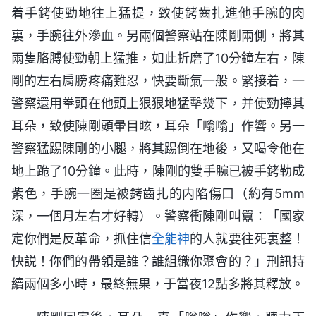
着手銬使勁地往上猛提，致使銬齒扎進他手腕的肉
裏，手腕往外滲血。另兩個警察站在陳剛兩側，將其
兩隻胳膊使勁朝上猛推，如此折磨了10分鐘左右，陳
剛的左右肩膀疼痛難忍，快要斷氣一般。緊接着，一
警察還用拳頭在他頭上狠狠地猛擊幾下，并使勁擰其
耳朵，致使陳剛頭暈目眩，耳朵「嗡嗡」作響。另一
警察猛踢陳剛的小腿，將其踢倒在地後，又喝令他在
地上跪了10分鐘。此時，陳剛的雙手腕已被手銬勒成
紫色，手腕一圈是被銬齒扎的内陷傷口（約有5mm
深，一個月左右才好轉）。警察衝陳剛叫囂：「國家
定你們是反革命，抓住信
全能神
的人就要往死裏整！
快説！你們的帶領是誰？誰組織你聚會的？」刑訊持
續兩個多小時，最終無果，于當夜12點多將其釋放。