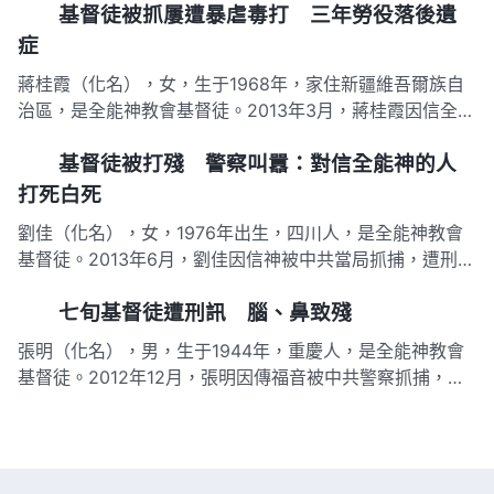
基督徒被抓屢遭暴虐毒打 三年勞役落後遺
進李曉陽家中將其抓捕，關押一周後將其轉押至一酒店秘密
審訊七天七夜。審訊期間，警察一直令其站立，不許她睡
症
覺，多次扇…
蔣桂霞（化名），女，生于1968年，家住新疆維吾爾族自
治區，是全能神教會基督徒。2013年3月，蔣桂霞因信全能
神被警察抓捕帶到國保大隊審訊，之後4次遭受警方的暴虐
基督徒被打殘 警察叫囂：對信全能神的人
毒打，被打得遍體鱗傷，留下數條重重叠叠的棍痕，還被關
進禁閉室。 2013年3月12日晚上，國保大隊的6個便衣警察
打死白死
以「查…
劉佳（化名），女，1976年出生，四川人，是全能神教會
基督徒。2013年6月，劉佳因信神被中共當局抓捕，遭刑訊
逼供，落下終身殘疾：腰間盤突出，失去勞動能力。 2013
七旬基督徒遭刑訊 腦、鼻致殘
年6月25日晚上，劉佳正在聚會，以王某為首的七八個便衣
警察以查暫住證為由敲門進屋，未出示任何證件就衝進房間
張明（化名），男，生于1944年，重慶人，是全能神教會
翻箱倒櫃…
基督徒。2012年12月，張明因傳福音被中共警察抓捕，并
遭到酷刑審訊，落下終身殘疾。 2012年12月14日下午，張
明傳完福音準備回家時被2個警察以「擾亂社會治安秩序」
為由，强行拽上警車帶到派出所。 在派出所，警察讓張明
交代教…