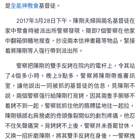
是
全能神教會
基督徒。
2017年3月28日下午，陳剛夫婦與兩名基督徒在
家中聚會時被派出所警察發現，隨即7個警察在他家
中翻箱倒櫃地搜查，抄没兩本信神書籍等物品，緊接
着將陳剛等人强行帶到派出所。
警察把陳剛的雙手反銬在院内的電杆上，令其站
了4個多小時。晚上9點多，警察將陳剛帶進審訊
室，讓他説出一同被抓的基督徒的信息，見陳剛不
説，兩個警察强行給陳剛打背銬，因其兩隻手腕够不
着銬不到一起，警察就抓住他的胳膊猛地往一起拉，
陳剛頓感右肩膀處的骨頭像裂開似的劇烈疼痛，他忍
不住失聲痛哭。背銬銬不上後，警察并未善罷甘休，
又换一招折磨陳剛，將其雙手反銬在身後，一警察拽