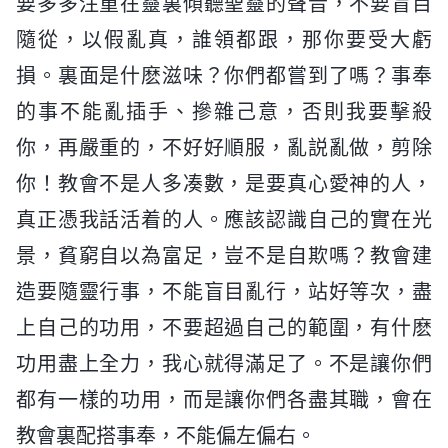
要多多注重在靈裏傾聽聖靈的聲音，不要盲目
隨從，以假亂真，誰領都跟，那你要受大虧
損。裏面是什麽滋味？你們都嘗到了嗎？事奉
的事不能亂插手、摻雜己意，否則我要擊殺
你，再嚴重的，不好好順服，亂説亂做，剪除
你！教會不是人多凑數，是要真心愛神的人，
真正憑我話活着的人。應該認識自己的實在光
景，貧窮自以為富足，豈不是自欺嗎？教會建
造要隨靈行事，不能盲目亂行，站好等次，盡
上自己的功用，不要超過自己的範圍，有什麽
功用盡上全力，我心就得滿足了。不是讓你們
都有一樣的功用，而是讓你們各盡其職，會在
教會裏配搭事奉，不能偏左偏右。