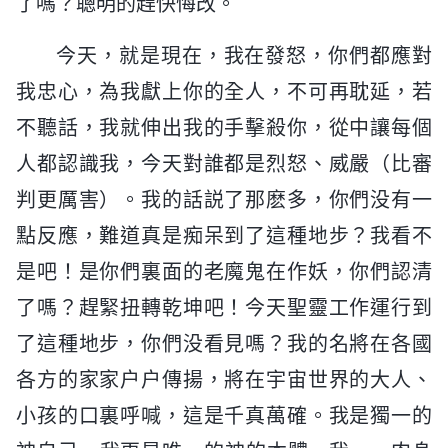
了嗎？聰明的趕快悔改。
今天，就是現在，我在發怒，你們都應對
我忠心，為我獻上你的全人，不可再耽延，若
不聽話，我就伸出我的手擊殺你，從中讓每個
人都認識我，今天對誰都是烈怒、威嚴（比審
判更厲害）。我的話説了那麽多，你們没有一
點反應，難道真是痴呆到了這種地步？我看不
是吧！是你們裏面的老魔鬼在作妖，你們認清
了嗎？趕緊扭轉乾坤吧！今天聖靈工作運行到
了這種地步，你們没看見嗎？我的名將在各國
各方的家家户户傳揚，將在宇宙世界的大人、
小孩的口裏呼喊，這是千真萬確。我是獨一的