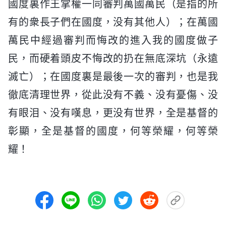
國度裏作王掌權一同審判萬國萬民（是指的所
有的衆長子們在國度，没有其他人）；在萬國
萬民中經過審判而悔改的進入我的國度做子
民，而硬着頭皮不悔改的扔在無底深坑（永遠
滅亡）；在國度裏是最後一次的審判，也是我
徹底清理世界，從此没有不義、没有憂傷、没
有眼泪、没有嘆息，更没有世界，全是基督的
彰顯，全是基督的國度，何等榮耀，何等榮
耀！