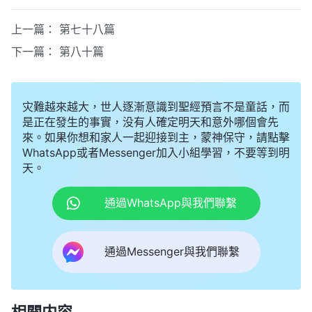
上一篇：
第七十八篇
下一篇：
第八十篇
灾難越來越大，世人逐漸意識到聖經預言不是童話，而
是正在發生的事實，没有人確定明天和意外哪個會先
來。如果你想和家人一起迎接到主，蒙神保守，請點擊
WhatsApp或者Messenger加入小組學習，不要等到明
天。
通過WhatsApp與我們聯繫
通過Messenger與我們聯繫
相關内容