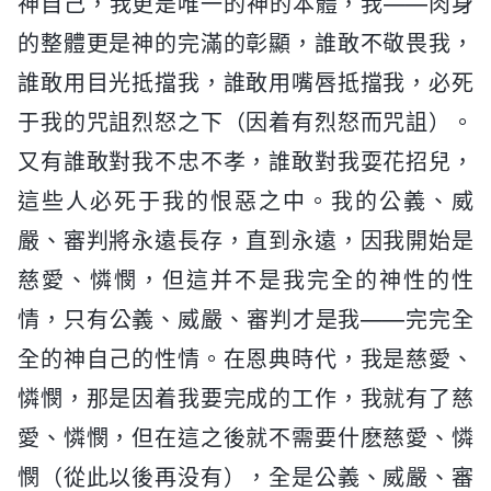
神自己，我更是唯一的神的本體，我——肉身
的整體更是神的完滿的彰顯，誰敢不敬畏我，
誰敢用目光抵擋我，誰敢用嘴唇抵擋我，必死
于我的咒詛烈怒之下（因着有烈怒而咒詛）。
又有誰敢對我不忠不孝，誰敢對我耍花招兒，
這些人必死于我的恨惡之中。我的公義、威
嚴、審判將永遠長存，直到永遠，因我開始是
慈愛、憐憫，但這并不是我完全的神性的性
情，只有公義、威嚴、審判才是我——完完全
全的神自己的性情。在恩典時代，我是慈愛、
憐憫，那是因着我要完成的工作，我就有了慈
愛、憐憫，但在這之後就不需要什麽慈愛、憐
憫（從此以後再没有），全是公義、威嚴、審