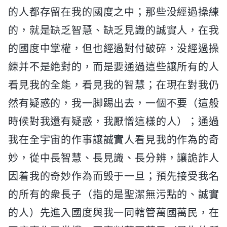
的人都存留在我的國度之中；那些没經過操練
的，就是缺乏智慧、缺乏見識的誠實人，在我
的國度中掌權，但也經過對付破碎，没經過操
練并不是絶對的，而是要通過這些讓所有的人
看見我的全能，看見我的智慧；在現在對我仍
然有疑惑的，我一脚踢出去，一個不要（這般
時候對我還有疑惑，我厭憎這樣的人）；通過
我在全宇宙的作事讓誠實人看見我的作為的奇
妙，從中長智慧、長見識、長分辨，讓詭詐人
因着我的奇妙作為而毁于一旦；預先接受我名
的所有的衆長子（指的是聖潔無污點的、誠實
的人）先進入國度與我一同轄管萬國萬民，在