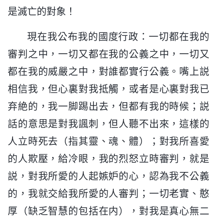
是滅亡的對象！
現在我公布我的國度行政：一切都在我的
審判之中，一切又都在我的公義之中，一切又
都在我的威嚴之中，對誰都實行公義。嘴上説
相信我，但心裏對我抵觸，或者是心裏對我已
弃絶的，我一脚踢出去，但都有我的時候；説
話的意思是對我諷刺，但人聽不出來，這樣的
人立時死去（指其靈、魂、體）；對我所喜愛
的人欺壓，給冷眼，我的烈怒立時審判，就是
説，對我所愛的人起嫉妒的心，認為我不公義
的，我就交給我所愛的人審判；一切老實、憨
厚（缺乏智慧的包括在内），對我是真心無二