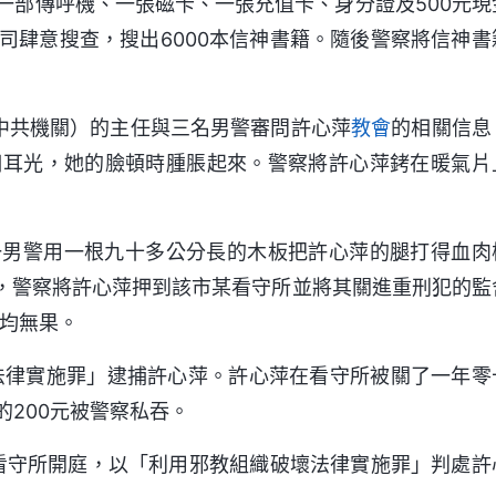
一部傳呼機、一張磁卡、一張充值卡、身分證及500元現
司肆意搜查，搜出6000本信神書籍。隨後警察將信神書
的中共機關）的主任與三名男警審問許心萍
教會
的相關信息
個耳光，她的臉頓時腫脹起來。警察將許心萍銬在暖氣片
一男警用一根九十多公分長的木板把許心萍的腿打得血肉
多，警察將許心萍押到該市某看守所並將其關進重刑犯的監
，均無果。
壞法律實施罪」逮捕許心萍。許心萍在看守所被關了一年零
200元被警察私吞。
看守所開庭，以「利用邪教組織破壞法律實施罪」判處許