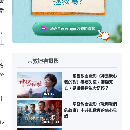
金
籍
，
上
宗教迫害電影
模
舍
基督教會電影《神是我心
靈的歌》癱痪失憶，瀕臨死
亡，是誰締造生命奇迹？
1:12:53
十
基督教會電影《我與我們
的故事》中共監獄裏的信心見
證
心
1:58:41