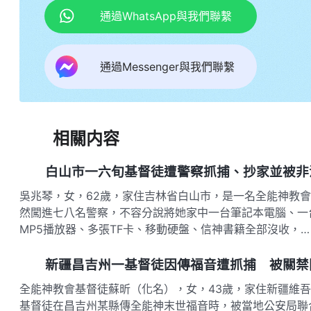
通過WhatsApp與我們聯繫
通過Messenger與我們聯繫
相關内容
白山市一六旬基督徒遭警察抓捕、抄家並被非
吳兆琴，女，62歲，家住吉林省白山市，是一名全能神教會基
然闖進七八名警察，不容分說將她家中一台筆記本電腦、一
MP5播放器、多張TF卡、移動硬盤、信神書籍全部沒收，…
新疆昌吉州一基督徒因傳福音遭抓捕 被關禁
全能神教會基督徒蘇昕（化名），女，43歲，家住新疆維吾爾
基督徒在昌吉州某縣傳全能神末世福音時，被當地公安局聯