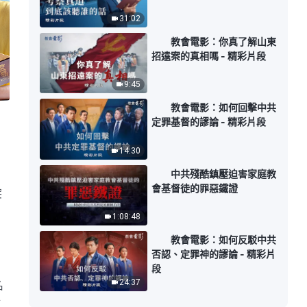
31:02
教會電影：你真了解山東
招遠案的真相嗎 - 精彩片段
9:45
教會電影：如何回擊中共
定罪基督的謬論 - 精彩片段
14:30
中共殘酷鎮壓迫害家庭教
會基督徒的罪惡鐵證
突
1:08:48
教會電影：如何反駁中共
否認、定罪神的謬論 - 精彩片
段
24:37
名
昕