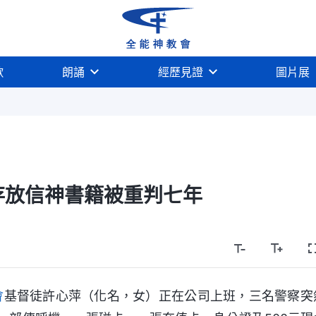
歌
朗誦
經歷見證
圖片展
存放信神書籍被重判七年
會
基督徒許心萍（化名，女）正在公司上班，三名警察突