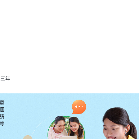
教三年
童
個
請
要等