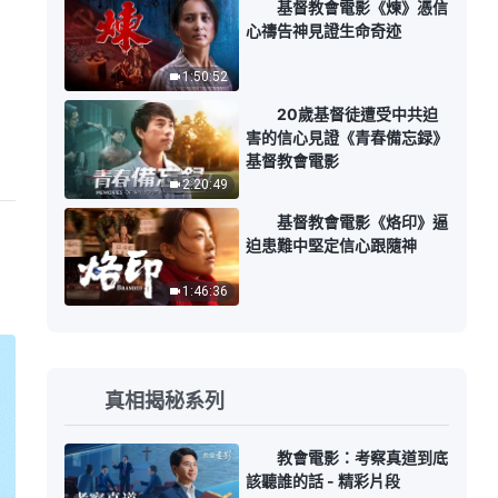
基督教會電影《煉》憑信
心禱告神見證生命奇迹
1:50:52
20歲基督徒遭受中共迫
害的信心見證《青春備忘録》
基督教會電影
2:20:49
基督教會電影《烙印》逼
迫患難中堅定信心跟隨神
1:46:36
真相揭秘系列
教會電影：考察真道到底
該聽誰的話 - 精彩片段