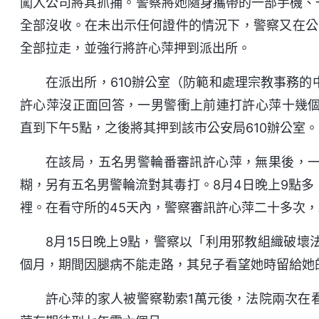
闖入公司將其抓捕。警察將她隨身攜帶的一部手機、
全部沒收。在未出示任何證件的情況下，警察又在公
全部拉走，並強行將許心萍押到派出所。
在派出所，610辦公室（防範和處理宗教事務
許心萍沒正面回答，一男警衝上前連打許心萍十幾
直到下午5點，之後將其押到該市公安局610辦公室。
在該局，五名男警輪番審訊許心萍，無果後，
糊，另有五名男警輪流對其毒打。8月4日晚上9點
裡。在看守所的45天內，警察審訊許心萍二十多次
8月15日晚上9點，警察以「利用邪教組織破
個月，期間因腿病不能走路，其兒子看望她時留給她的
許心萍的家人被警察勒索1萬元後，法院兩次在