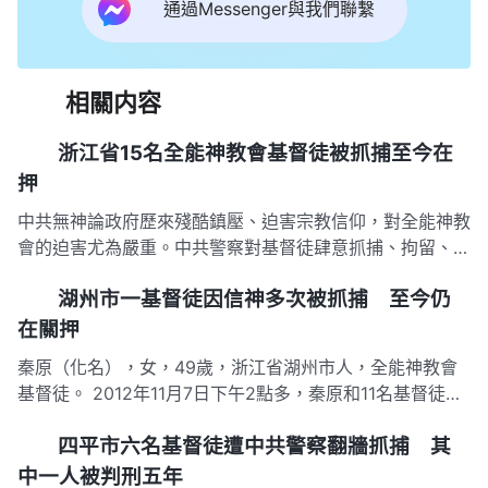
通過Messenger與我們聯繫
相關内容
浙江省15名全能神教會基督徒被抓捕至今在
押
中共無神論政府歷來殘酷鎮壓、迫害宗教信仰，對全能神教
會的迫害尤為嚴重。中共警察對基督徒肆意抓捕、拘留、判
刑，致使不計其數的基督徒被非法關押和監禁，失去人身自
湖州市一基督徒因信神多次被抓捕 至今仍
由，基督徒的人權也遭到嚴重侵犯。2017年7月，浙江省警
方對全能神教會基督徒採取統一抓捕行動，被抓的基督徒均
在關押
在審訊後被關押至…
秦原（化名），女，49歲，浙江省湖州市人，全能神教會
基督徒。 2012年11月7日下午2點多，秦原和11名基督徒在
嘉興市一聚會所聚會時，被當地派出所的警察抓捕。 次日
四平市六名基督徒遭中共警察翻牆抓捕 其
下午6點左右，警察以「擾亂社會治安」為罪名將她行政拘
留10天。11月19日，秦原獲釋。 秦原回家後，村幹部、居
中一人被判刑五年