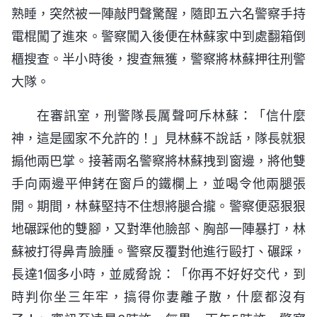
熟睡，突然被一陣敲門聲驚醒，隨即五六名警察手持
電棍闖了進來。警察闖入後便在林蘇家中到處翻箱倒
櫃搜查。半小時後，搜查無獲，警察將林蘇押往刑警
大隊。
在審訊室，刑警隊長厲聲呵斥林蘇：「信什麼
神，這是國家不允許的！」見林蘇不說話，隊長就狠
搧他兩巴掌。接著兩名警察將林蘇拽到窗邊，將他雙
手向兩邊平伸銬在窗戶的鐵欄上，並喝令他兩腿張
開。期間，林蘇堅持不住想將腿合攏。警察便惡狠狠
地碾踩他的雙腳，又對準他臉部、胸部一陣暴打，林
蘇被打得鼻青臉腫。警察反覆對他進行毆打、碾踩，
長達1個多小時，並威脅說：「你再不好好交代，到
時判你坐三年牢，搞得你妻離子散，什麼都沒有