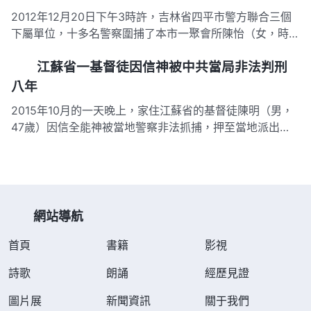
委會…
2012年12月20日下午3時許，吉林省四平市警方聯合三個
下屬單位，十多名警察圍捕了本市一聚會所陳怡（女，時年
59歲）家。 當天下午，李想（女，時年37歲，吉林省四平
江蘇省一基督徒因信神被中共當局非法判刑
市人）等六名全能神教會基督徒，正在一起商量傳福音事
宜。突然，十多名警察翻牆入院後破門而入，進屋就對幾名
八年
基督徒進行毆…
2015年10月的一天晚上，家住江蘇省的基督徒陳明（男，
47歲）因信全能神被當地警察非法抓捕，押至當地派出
所。 次日，警察將陳明扭送到市國保大隊專門用來刑訊信
神之人的祕密基地關押審訊。 據知情人透露，陳明在被關
押期間，因受不了酷刑折磨，將自己的腦袋使勁撞在桌子的
角上想以死解脫，當…
網站導航
首頁
書籍
影視
詩歌
朗誦
經歷見證
圖片展
新聞資訊
關于我們