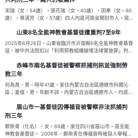
宋瑞（女，54歲），張花瑞（女，40歲），田奉（女，60
歲），單清芳（女，57歲）四人均是河南省開封市人，是
全能神教會基督徒。 2012年10月24日晚上，宋瑞、張花瑞
山東8名全能神教會基督徒遭重判7至9年
等四名基督徒傳福音回來時，被村幹部和另外一人強行攔
住。一會兒，六七名身穿制服的警察驅車趕來，沒有出示抓
2025年6月26日，山東省臨沂市沂南縣6名全能神教會基督
捕證，就…
徒，被中共法院扣以「利用邪教組織破壞法律實施罪」判刑
7年至9年不等，并均被處以罰金。判决結果如下： 林青，
赤峰市兩名基督徒被警察抓捕刑訊並強制勞
女，35歲，被重判有期徒刑9年，被處以罰金4萬元人民
幣； 伊麗，女，59歲，被重判有期徒刑7年6個月，被處以
教三年
罰金3萬…
何為真，男，時年41歲，家住內蒙古自治區通遼市科爾沁
區；姜俊，男，年齡不詳，內蒙古自治區通遼市人，均是全
能神教會基督徒。 2003年4月30日上午10時許，何為真與
眉山市一基督徒因傳福音被警察非法抓捕判
姜俊在內蒙古赤峰市某旗的出租屋被警察強行抓捕，並被沒
收傳福音書籍、CD機、CD光盤若干、何為真的戶口本。
刑三年
隨後，警察…
鄭柴青（化名），女，69歲，家住四川省眉山市，是全能
神教會基督徒。 2008年，鄭柴青在傳福音時被惡人舉報。