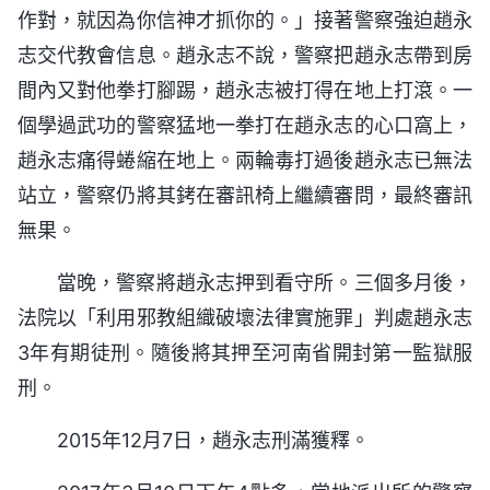
作對，就因為你信神才抓你的。」接著警察強迫趙永
志交代教會信息。趙永志不說，警察把趙永志帶到房
間內又對他拳打腳踢，趙永志被打得在地上打滾。一
個學過武功的警察猛地一拳打在趙永志的心口窩上，
趙永志痛得蜷縮在地上。兩輪毒打過後趙永志已無法
站立，警察仍將其銬在審訊椅上繼續審問，最終審訊
無果。
當晚，警察將趙永志押到看守所。三個多月後，
法院以「利用邪教組織破壞法律實施罪」判處趙永志
3年有期徒刑。隨後將其押至河南省開封第一監獄服
刑。
2015年12月7日，趙永志刑滿獲釋。