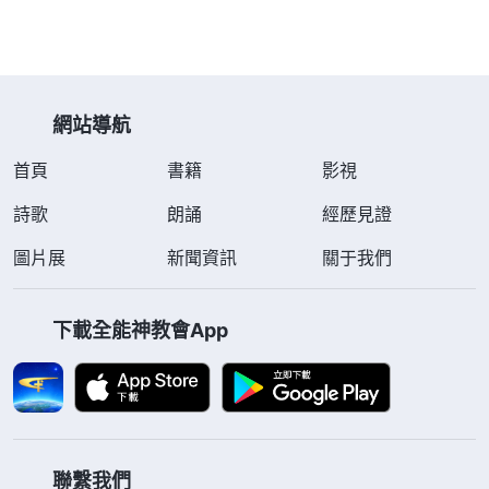
7月29日上午，公安局的三名警察在村支書的帶領下，氣勢
洶洶地闖入鄭柴青家強行搜家，將她家裡存放的信神書籍和
信神光盤全部沒收。隨後，警察將她強行抓捕至公安局審
訊。審訊無果後，…
網站導航
首頁
書籍
影視
詩歌
朗誦
經歷見證
圖片展
新聞資訊
關于我們
下載全能神教會App
聯繫我們