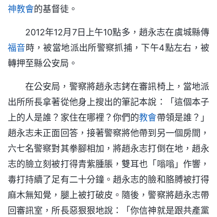
神教會
的基督徒。
2012年12月7日上午10點多，趙永志在虞城縣傳
福音
時，被當地派出所警察抓捕，下午4點左右，被
轉押至縣公安局。
在公安局，警察將趙永志銬在審訊椅上，當地派
出所所長拿著從他身上搜出的筆記本說：「這個本子
上的人是誰？家住在哪裡？你們的
教會
帶領是誰？」
趙永志未正面回答，接著警察將他帶到另一個房間，
六七名警察對其拳腳相加，將趙永志打倒在地，趙永
志的臉立刻被打得青紫腫脹，雙耳也「嗡嗡」作響，
毒打持續了足有二十分鐘。趙永志的臉和胳膊被打得
麻木無知覺，腿上被打破皮。隨後，警察將趙永志帶
回審訊室，所長惡狠狠地說：「你信神就是跟共產黨