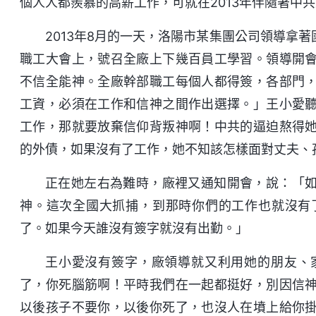
個人人都羨慕的高薪工作，可就在2013年伴隨著中
2013年8月的一天，洛陽市某集團公司領導拿
職工大會上，號召全廠上下幾百員工學習。領導開
不信全能神。全廠幹部職工每個人都得簽，各部門
工資，必須在工作和信神之間作出選擇。」王小愛
工作，那就要放棄信仰背叛神啊！中共的逼迫熬得
的外債，如果沒有了工作，她不知該怎樣面對丈夫、
正在她左右為難時，廠裡又通知開會，說：「
神。這次全國大抓捕，到那時你們的工作也就沒有
了。如果今天誰沒有簽字就沒有出勤。」
王小愛沒有簽字，廠領導就又利用她的朋友、
了，你死腦筋啊！平時我們在一起都挺好，別因信
以後孩子不要你，以後你死了，也沒人在墳上給你