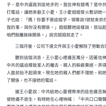
子，是中共逼我到這地步的。我信神有錯嗎？是中
打電話，讓她來勸王小愛，王小愛姐姐發火教訓她
子也說：「媽！你要不簽這個字，領導說1號就來抓
我的事，與你沒有關係。」姐姐聽她這樣說，就站
咱們脫離姊妹關係。」說完姐姐就走了。
三個月後，公司下達文件與王小愛解除了勞動合
聽到這個消息，王小愛心裡痛苦萬分。因著信
中共的逼迫導致家人的離去、親人的躲避棄絕，弄
人面前抬不起頭來。現在她的親人們都不理她，和
了關係，也不接她的電話。
據王小愛說：中共給她心靈裡帶來的這些痛苦
使她痛不欲生。有時她在心裡吶喊：「中共口口聲