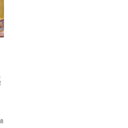
低
兒
過