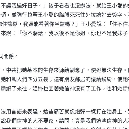
共不讓我過好日子。」孩子看看也沒辦法，就給王小愛的
一頓，並強行拉著王小愛的胳膊死死往外拉讓她去簽字。
你住監獄，我還能看著你坐監嗎？」王小愛說：「住不住
起來說：「你不聽話，我以後不是你姐，你也不是我妹子
同關係。
神，中共把她基本的生存來源給剝奪了，使她無法生存。
得她和親人們四分五裂；還有朋友鄰居的議論紛紛，使她
她斷絕了來往，媳婦也因著她信神沒有了工作，也和她斷
無法用言語來表達，這些痛苦就像炮彈一樣打在她身上，
聲說我們信神的人不要家，請問：真是我們這些信神的人