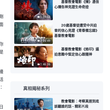
基督教會電影《煉》憑信
心禱告神見證生命奇迹
剛
1:50:52
面
20歲基督徒遭受中共迫
害的信心見證《青春備忘録》
基督教會電影
2:20:49
你
基督教會電影《烙印》逼
是
迫患難中堅定信心跟隨神
1:46:36
邊
活
：
真相揭秘系列
教會電影：考察真道到底
該聽誰的話 - 精彩片段
日