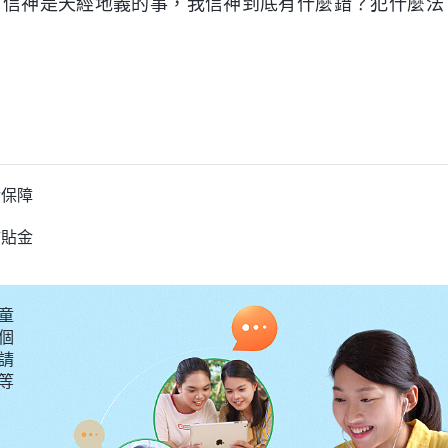
？信神是天經地義的事，我信神到底有什麼錯？犯什麼法
活保障
補貼金
童
個
請
要等