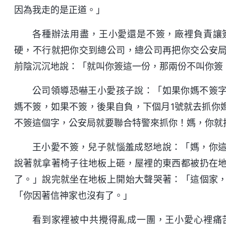
因為我走的是正道。」
各種辦法用盡，王小愛還是不簽，廠裡負責讓
硬，不行就把你交到總公司，總公司再把你交公安
前陰沉沉地說：「就叫你簽這一份，那兩份不叫你簽
公司領導恐嚇王小愛孩子說：「如果你媽不簽
媽不簽，如果不簽，後果自負，下個月1號就去抓你
不簽這個字，公安局就要聯合特警來抓你！媽，你就
王小愛不簽，兒子就惱羞成怒地說：「媽，你
說著就拿著椅子往地板上砸，屋裡的東西都被扔在
了。」說完就坐在地板上開始大聲哭著：「這個家
「你因著信神家也沒有了。」
看到家裡被中共攪得亂成一團，王小愛心裡痛