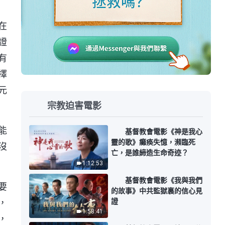
在
證
有
擇
元
宗教迫害電影
能
基督教會電影《神是我心
靈的歌》癱痪失憶，瀕臨死
沒
亡，是誰締造生命奇迹？
1:12:53
基督教會電影《我與我們
要
的故事》中共監獄裏的信心見
證
，
1:58:41
，