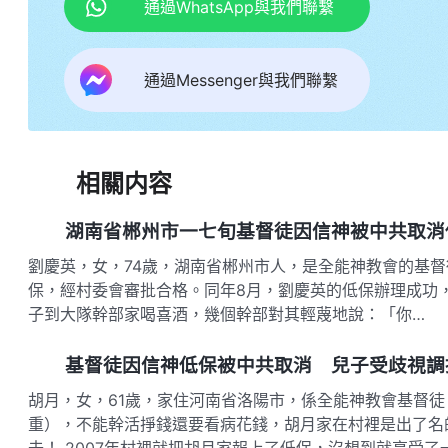
通過WhatsApp與我們聯繫
通過Messenger與我們聯繫
相關内容
湖南省郴州市一七旬基督徒因信神被中共取消
劉慶英，女，74歲，湖南省郴州市人，是全能神教會的基督徒
保，經村委會審批合格。同年8月，劉慶英的低保辦理成功，
子到大隊幹部家喝喜酒，幾個幹部對其輕蔑地說：「你…
基督徒因信神低保被中共取消 兒子受歧視調
胡月，女，61歲，家住河南省洛陽市，係全能神教會基督徒
重），不能幹活掙錢還要看病花錢，胡月家在村裡是出了名
去！ 2007年村裡就把胡月家報上了低保，沒想到就享受了