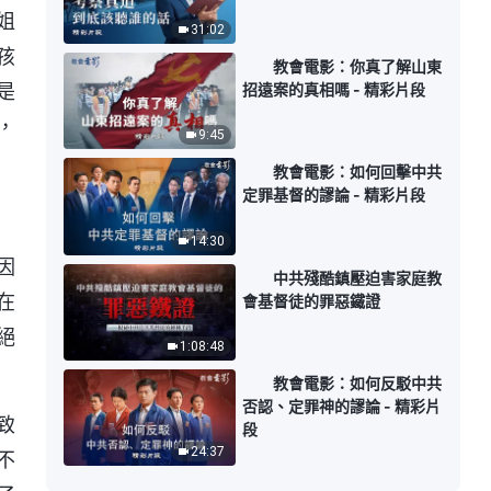
姐
31:02
孩
教會電影：你真了解山東
招遠案的真相嗎 - 精彩片段
是
，
9:45
教會電影：如何回擊中共
定罪基督的謬論 - 精彩片段
14:30
因
中共殘酷鎮壓迫害家庭教
在
會基督徒的罪惡鐵證
絕
1:08:48
教會電影：如何反駁中共
否認、定罪神的謬論 - 精彩片
致
段
24:37
不