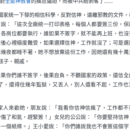
共對
全能神
教會
的瘋狂逼迫，而被中共給剝奪了……
著國家統一下發的相信科學，反對信神，遠離邪教的文件，
會說：「這次全廠統一打印表格，每個人都要簽三份，保
，各崗位都要執行，誰如果不簽字，就不能再上班，也沒
聽後心裡極度難受，如果選擇信神，工作就沒了；可是選
她幾夜都睡不著，她不想放棄這份工作，因她還有幾十萬
孩子、親戚。
如果你們誰不簽字，後果自負。不聽國家的政策，還信全
了，還得住幾年監獄，又丟人，別人還看不起，工作也
家人來勸她，朋友說：「我看你信神信瘋了，工作都不
神傷了和氣，趕緊簽！」女兒的公公說：「你要堅持信神
掛一個紙條。」王小愛說：「你們誰說我也不會簽這個字