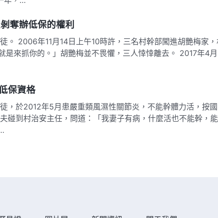
並剝奪辦低保的權利
 2006年11月14日上午10時許，三名村幹部闖進胡艷梅家，
是來抓你的。」胡艷梅並不畏懼，三人悻悻離去。 2017年4月
低保資格
徒，於2012年5月患嚴重類風濕性關節炎，不能幹體力活，按國
的丈夫碰到村治安主任，問道：「我妻子有病，什麼活也不能幹，能
…