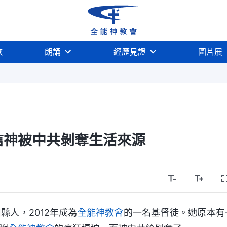
歌
朗誦
經歷見證
圖片展
信神被中共剝奪生活來源
縣人，2012年成為
全能神教會
的一名基督徒。她原本有