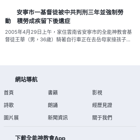
右，一名男警來到丁力家，以「所長有事要問」為由將丁女
安寧市一基督徒被中共判刑三年並強制勞
士帶到派出所。 到派出所會議室，警察就信神之事審問丁
女士，並定罪道：「你信的全能神，也叫實際神，就是國家
動 積勞成疾留下後遺症
打擊定罪…
2005年4月29日上午，家住雲南省安寧市的全能神教會基
督徒王華（男，36歲）騎著自行車正在去岳母家接孩子的
路上，突然被一輛轎車強行攔下，從車上跳下三人，不由分
說將他推進車內押到派出所，另一人騎走他的自行車，並說
這是「作案工具」。 到了派出所，警察搜光他身上所有的
東西後將其帶到…
網站導航
首頁
書籍
影視
詩歌
朗誦
經歷見證
圖片展
新聞資訊
關于我們
下載全能神教會App