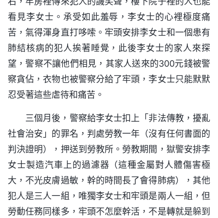
右，牢房裡傳來犯人的譏笑聲，樓下院子裡的人也能
看見李女士。承受如此羞辱，李女士的心裡極度痛
苦，氣得渾身直打哆嗦。牢頭安排李女士和一個患有
肺結核病的犯人挨著睡覺，此後李女士的家人來探
望，警察不讓他們相見，其家人送來的300元錢被警
察貪佔，衣物也被警察分給了牢頭，李女士只能默默
忍受著這些虐待和痛苦。
三個月後，警察給李女士扣上「非法傳教，擾亂
社會治安」的罪名，判處勞教一年（沒有任何書面的
判決證明），押送到勞教所。勞教期間，獄警安排李
女士製造汽車上的過濾器（這種金屬對人體傷害極
大，不光皮膚過敏，幹的時間長了會得肺病），其他
犯人是三人一組，唯獨李女士和牢頭是兩人一組，但
勞動任務同樣多，牢頭不怎麼幹活，不是轉就是躲到