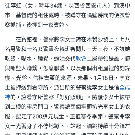
徒李虹（女，時年34歲，陝西省西安市人）到漢中
市一基督徒的租住處時，被蹲守在隔壁房間的便衣警
察抓捕，後押到一家賓館。
在賓館裡，警察將李女士銬在木製沙發上，七八
名男警和一名女警晝夜輪班審問其三天三夜，不讓她
吃飯、喝水、睡覺，逼她交代
教會
上層帶領是誰，都
與哪些人聯繫，怎麼聯繫，以及那個出租屋裡的刻錄
機、光盤、信神書籍的來源，未果。1月18日，李女
士被押送到看守所。派出所的警察說李女士是信
全能
神
的，讓看守所警察「好好照顧」。隨後李女士被帶
到二樓的牢房門口，警察讓兩個牢頭扒光李女士的衣
服，搜走了200餘元現金。正值寒冬季節，警察令李
女士光著身子不停地蹲下、站起、蹦跳持續十分鐘左