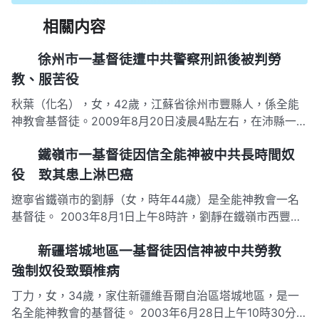
相關内容
徐州市一基督徒遭中共警察刑訊後被判勞
教、服苦役
秋葉（化名），女，42歲，江蘇省徐州市豐縣人，係全能
神教會基督徒。2009年8月20日凌晨4點左右，在沛縣一接
待家，秋葉和三個基督徒（女）還在熟睡中，二十多個便衣
鐵嶺市一基督徒因信全能神被中共長時間奴
警察突然翻牆而入闖了進來衝她們大吼：「不許動！」隨即
將她和三名基督徒雙手反扭背後戴上手銬，連同接待家家主
役 致其患上淋巴癌
共五人一起押…
遼寧省鐵嶺市的劉靜（女，時年44歲）是全能神教會一名
基督徒。 2003年8月1日上午8時許，劉靜在鐵嶺市西豐縣
傳福音時被中共警察抓捕至西豐縣某派出所，後轉押到看守
新疆塔城地區一基督徒因信神被中共勞教
所被關押43天。9月13日警察以「擾亂社會治安罪」非法判
處劉靜一年勞教，押至遼寧省瀋陽市馬三家教養院。 一進
強制奴役致頸椎病
教養院，…
丁力，女，34歲，家住新疆維吾爾自治區塔城地區，是一
名全能神教會的基督徒。 2003年6月28日上午10時30分左