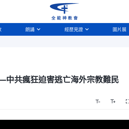
歌
朗誦
經歷見證
圖片展
—中共瘋狂迫害逃亡海外宗教難民