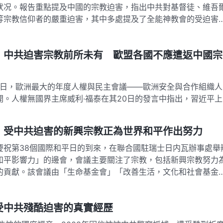
狀况。報告重點提及中國的宗教迫害，指出中共對基督徒、維吾
等宗教信仰者的嚴重迫害，其中多處提及了全能神教會的受迫害
：中共迫害宗教前所未有 歐盟各國不應遣返中國宗
至27日，歐洲最大的年度人權與民主會議——歐洲安全與合作組織人
開。人權無國界主席威利·福泰在其20日的發言中指出，習近平上
害前所未有，并不斷升級。全能神教會是中國受迫害最嚴重的教
歐安組織參與國認真、…
：受中共迫害的新興宗教正為世界和平作出努力
，為慶祝第38個國際和平日的到來，在聯合國駐瑞士日内瓦辦事處舉
和平影響力」的邊會，會議主要關注了宗教，包括新興宗教努力
的貢獻。該會議由「生命基金會」「改善生活，文化和社會基金
《寒冬》的新興宗教研究中心以…
受中共殘酷迫害的真實經歷