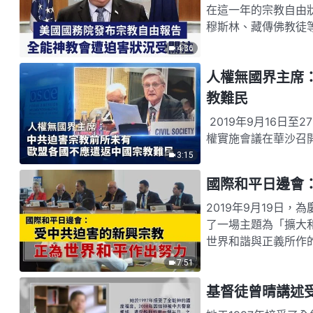
在這一年的宗教自由
穆斯林、藏傳佛教徒
况。
4:36
人權無國界主席
教難民
2019年9月16日
權實施會議在華沙召
台後對宗教的瘋狂迫
3:15
之一，威利·福泰呼籲
國際和平日邊會
2019年9月19日
了一場主題為「擴大
世界和諧與正義所作
會」共同主辦，創辦
7:51
基督徒曾晴講述