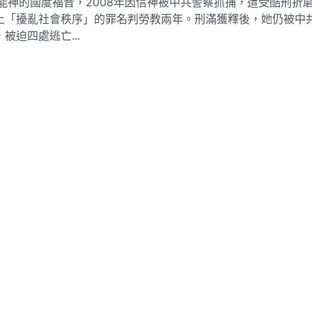
全能神的國度福音，2008年因信神被中共警察抓捕，遭受酷刑折
上「擾亂社會秩序」的罪名判勞教兩年。刑滿獲釋後，她仍被中
被迫四處逃亡...