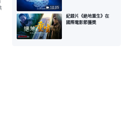
磨
共
10:05
紀録片《絶地重生》在
國際電影節獲奬