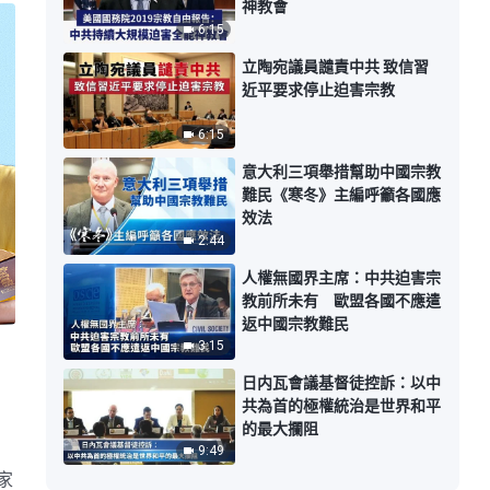
神教會
6:15
立陶宛議員譴責中共 致信習
近平要求停止迫害宗教
6:15
意大利三項舉措幫助中國宗教
難民《寒冬》主編呼籲各國應
效法
2:44
人權無國界主席：中共迫害宗
教前所未有 歐盟各國不應遣
返中國宗教難民
3:15
日内瓦會議基督徒控訴：以中
共為首的極權統治是世界和平
的最大攔阻
9:49
家