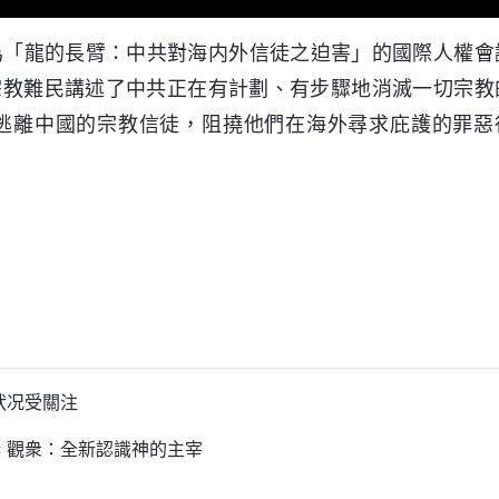
題為「龍的長臂：中共對海内外信徒之迫害」的國際人權會
宗教難民講述了中共正在有計劃、有步驟地消滅一切宗教
逃離中國的宗教信徒，阻撓他們在海外尋求庇護的罪惡
狀况受關注
 觀衆：全新認識神的主宰