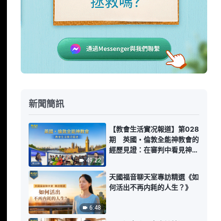
新聞簡訊
【教會生活實况報道】第028
期 英國・倫敦全能神教會的
經歷見證：在審判中看見神的
愛
49:22
天國福音聊天室專訪精選《如
何活出不再内耗的人生？》
6:48