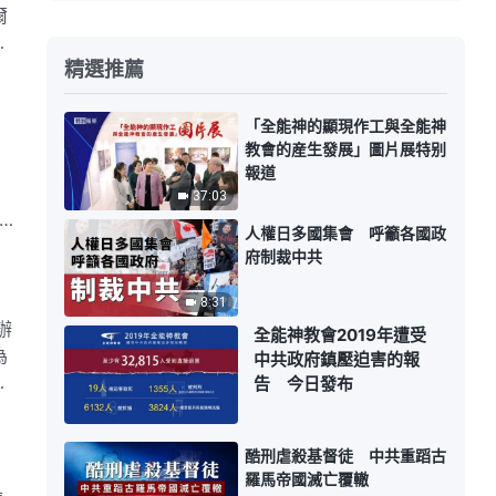
爾
情
精選推薦
「全能神的顯現作工與全能神
教會的産生發展」圖片展特别
報道
37:03
人權日多國集會 呼籲各國政
會
府制裁中共
8:31
辦
全能神教會2019年遭受
為
中共政府鎮壓迫害的報
告 今日發布
酷刑虐殺基督徒 中共重蹈古
羅馬帝國滅亡覆轍