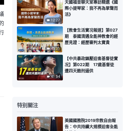
天國福音聊天室專訪精選《國
際小提琴家：我不再為掌聲而
議
活》
12:27
的
【教會生活實况報道】第027
行
期 泰國清邁全能神教會的經
歷見證：經歷審判太寶貴
45:31
【中共暴政鎮壓迫害基督徒實
况】第022期 17歲基督徒
遭四天酷刑逼供
41:54
特别關注
美國國務院2019宗教自由報
告：中共持續大規模迫害全能