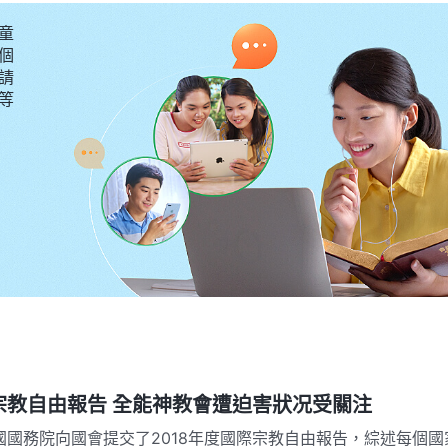
童
個
請
要等
宗教自由報告 全能神教會遭迫害狀况受關注
，美國國務院向國會提交了2018年度國際宗教自由報告，綜述每個國