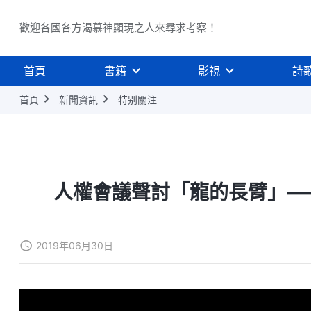
歡迎各國各方渴慕神顯現之人來尋求考察！
首頁
書籍
影視
詩
首頁
新聞資訊
特别關注
人權會議聲討「龍的長臂」—
2019年06月30日