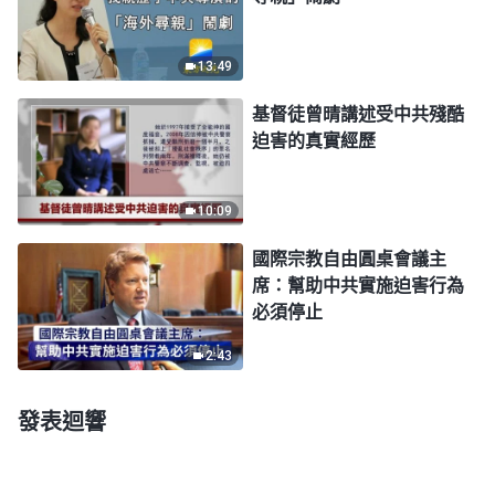
13:49
基督徒曾晴講述受中共殘酷
迫害的真實經歷
10:09
國際宗教自由圓桌會議主
席：幫助中共實施迫害行為
必須停止
2:43
發表迴響