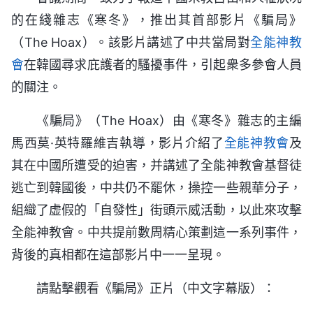
的在綫雜志《寒冬》，推出其首部影片《騙局》
（The Hoax）。該影片講述了中共當局對
全能神教
會
在韓國尋求庇護者的騷擾事件，引起衆多參會人員
的關注。
《騙局》（The Hoax）由《寒冬》雜志的主編
馬西莫·英特羅維吉執導，影片介紹了
全能神
教會
及
其在中國所遭受的迫害，并講述了全能神教會基督徒
逃亡到韓國後，中共仍不罷休，操控一些親華分子，
組織了虚假的「自發性」街頭示威活動，以此來攻擊
全能神教會。中共提前數周精心策劃這一系列事件，
背後的真相都在這部影片中一一呈現。
請點擊觀看《騙局》正片（中文字幕版）：