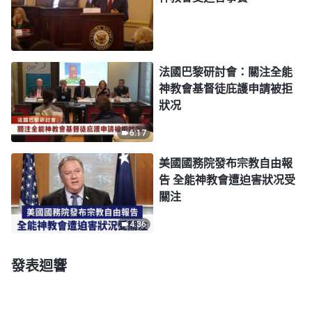
法國巴黎研討會：關注全能
神教會基督徒庇護申請被拒
狀况
6:17
美國國務院發布宗教自由報
告 全能神教會遭迫害狀况受
關注
4:36
發表迴響