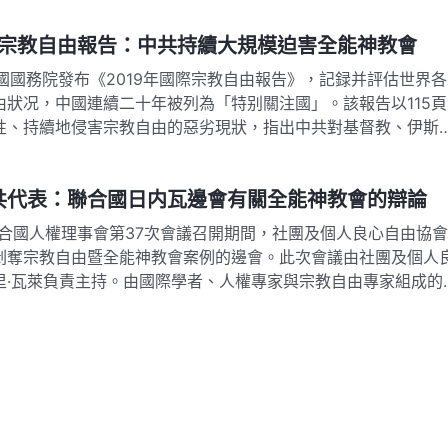
9宗教自由報告：中共持續大規模迫害全能神教會
，美國國務院發布《2019年國際宗教自由報告》，記録并評估世界各
由狀况，中國連續二十年被列為「特别關注國」。該報告以115頁
性、持續地侵害宗教自由的惡劣現狀，指出中共對基督教、伊斯
宗教的鎮壓進一步加劇。…
共代表：聯合國日内瓦邊會有關全能神教會的辯論
在聯合國人權理事會第37次會議召開期間，社團及個人良心自由協會
剥奪宗教自由暨全能神教會案例的邊會。此次會議由社團及個人
里·瓦萊負責主持。由國際學者、人權專家與宗教自由專家組成的
成員在中國遭到嚴重迫害的…