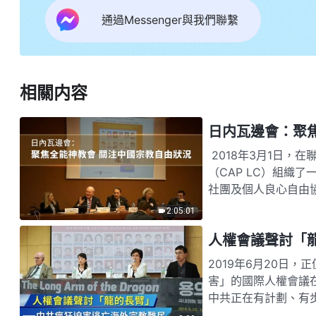
通過Messenger與我們聯繫
相關内容
2018年3月1日，
（CAP LC）組織
社團及個人良心自由
專家組成的小組論述
2:05:01
人權會議聲討「
2019年6月20日
害」的國際人權會議
中共正在有計劃、有
地追捕逃離中國的宗