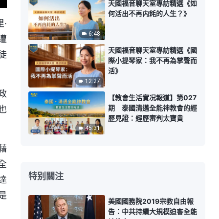
天國福音聊天室專訪精選《如
何活出不再内耗的人生？》
·
6:48
遭
天國福音聊天室專訪精選《國
徒
際小提琴家：我不再為掌聲而
活》
12:27
政
【教會生活實况報道】第027
期 泰國清邁全能神教會的經
也
歷見證：經歷審判太寶貴
45:31
藉
全
特别關注
達
是
美國國務院2019宗教自由報
告：中共持續大規模迫害全能