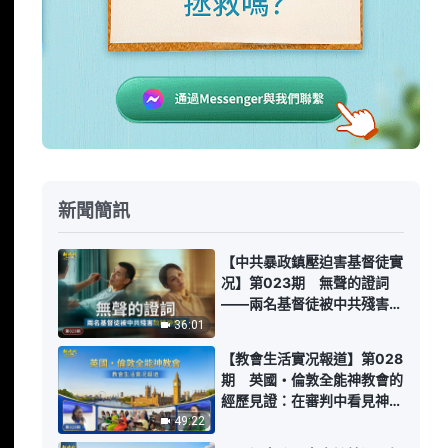
新聞簡訊
【中共暴政鎮壓迫害基督徒實
况】第023期 無聲的證詞
——兩名基督徒被中共殘害致
精神失常
36:01
【教會生活實况報道】第028
期 英國・倫敦全能神教會的
經歷見證：在審判中看見神的
愛
49:22