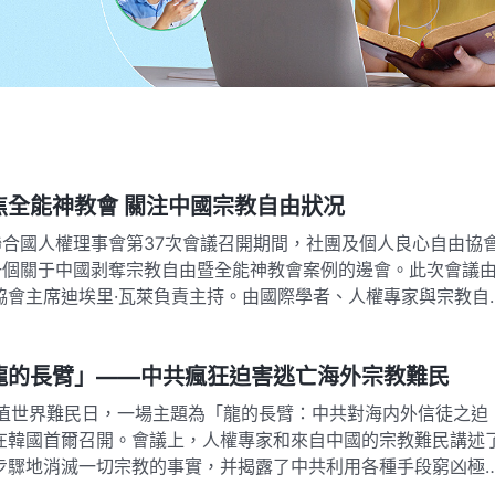
日内瓦邊會：聚焦全能神教會 關注中國宗教自由狀况
在聯合國人權理事會第37次會議召開期間，社團及個人良心自由協
了一個關于中國剥奪宗教自由暨全能神教會案例的邊會。此次會議
協會主席迪埃里·瓦萊負責主持。由國際學者、人權專家與宗教自
了全能神教會成員在…
龍的長臂」——中共瘋狂迫害逃亡海外宗教難民
，正值世界難民日，一場主題為「龍的長臂：中共對海内外信徒之迫
在韓國首爾召開。會議上，人權專家和來自中國的宗教難民講述
步驟地消滅一切宗教的事實，并揭露了中共利用各種手段窮凶極
教信徒，阻撓他們在海外尋求…