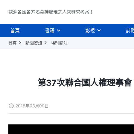
歡迎各國各方渴慕神顯現之人來尋求考察！
首頁
書籍
影視
詩
首頁
新聞資訊
特别關注
第37次聯合國人權理事會
2018年03月09日