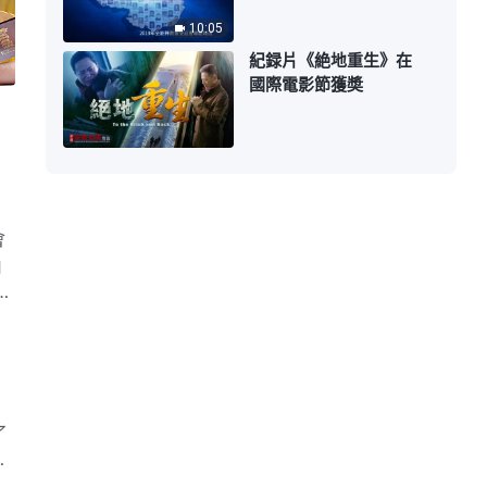
10:05
紀録片《絶地重生》在
國際電影節獲奬
會
由
由
了
惡