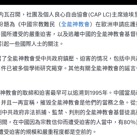
内瓦召開，社團及個人良心自由協會(CAP LC)主席迪埃里
份題為《中國宗教難民（
全能神教會
）在歐洲申請庇護
中國所遭受的嚴重迫害，以及逃離中國的全能神教會基督
引起一些國際人士的關注。
中介紹了全能神教會受中共政府鎮壓、迫害的情况，包括中共
事件已被多個學術研究揭穿。其他有關全能神教會的謡言
神教會的取締和迫害最早可以追溯到1995年。中國當局
，并且一再宣稱，摧毁全能神教會是他們的當務之急。從
，遭到中共政府非法抓捕、監禁、判刑的全能神教會基督徒高
16年期間，在中國因為宗教信仰而遭受迫害的人當中，有80％
遭受迫害的規模和嚴重程度都是空前的。