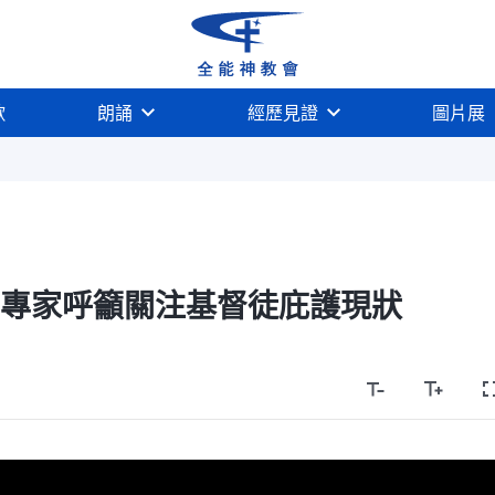
歌
朗誦
經歷見證
圖片展
 專家呼籲關注基督徒庇護現狀