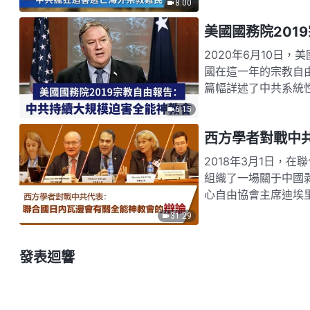
8:00
美國國務院201
2020年6月10日
國在這一年的宗教自
篇幅詳述了中共系統
教、藏傳佛教等所有
6:15
西方學者對戰中
2018年3月1日，
組織了一場關于中國
心自由協會主席迪埃
組論述了全能神教會
31:29
發表迴響