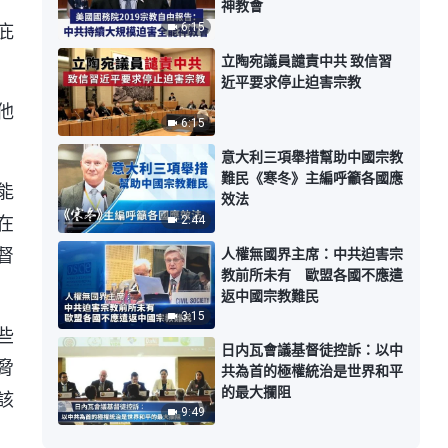
神教會
6:15
庇
立陶宛議員譴責中共 致信習
近平要求停止迫害宗教
他
6:15
意大利三項舉措幫助中國宗教
難民《寒冬》主編呼籲各國應
能
效法
2:44
在
人權無國界主席：中共迫害宗
督
教前所未有 歐盟各國不應遣
返中國宗教難民
3:15
些
日内瓦會議基督徒控訴：以中
脅
共為首的極權統治是世界和平
的最大攔阻
該
9:49