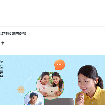
全能神教會的辯論
關注
童
個
請
要等