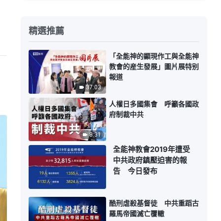
精選推薦
「全能神的顯現作工與全能神
教會的産生發展」圖片展特别
報道
37:03
人權日多國集會 呼籲各國政
府制裁中共
8:31
全能神教會2019年遭受
中共政府鎮壓迫害的報
告 今日發布
酷刑虐殺基督徒 中共重蹈古
羅馬帝國滅亡覆轍